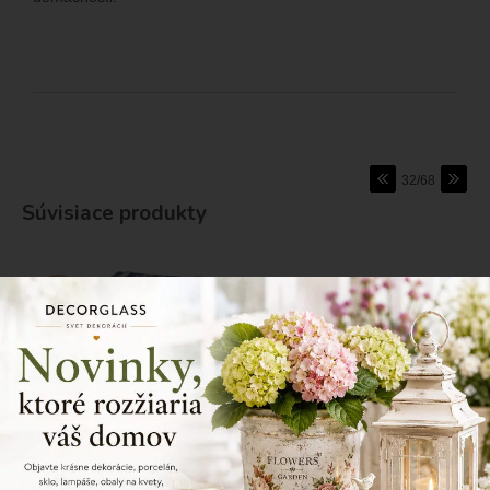
32/68
Súvisiace produkty
AKCIA
SKLADOM
-30%
Drevené krabice 3set 18x24x6,
18x24x9, 28x21x11 cm