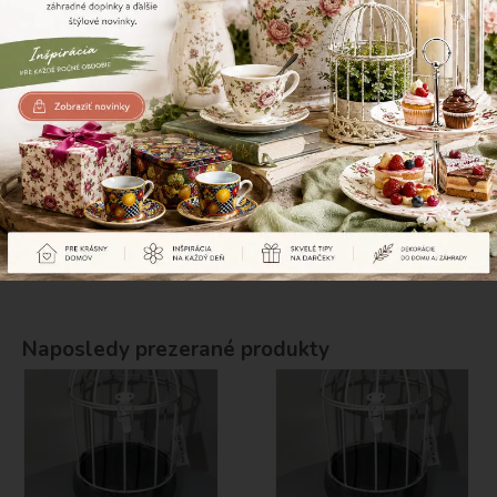
32,10 €
45,84
€
Zdielajte tento produkt
Naposledy prezerané produkty