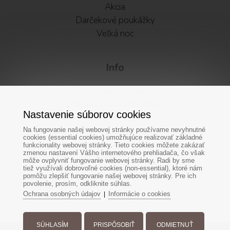
Akcia
Darčekové poukážky
Veľká noc
Info
Obchodné podmienky
Ochrana osobných údajov
Nastavenie súborov cookies
Vátenie tovaru
Alternatívne riešenie sporov
Na fungovanie našej webovej stránky používame nevyhnutné
cookies (essential cookies) umožňujúce realizovať základné
Newsletter
funkcionality webovej stránky. Tieto cookies môžete zakázať
zmenou nastavení Vášho internetového prehliadača, čo však
Facebook
môže ovplyvniť fungovanie webovej stránky. Radi by sme
tiež využívali dobrovoľné cookies (non-essential), ktoré nám
Cookies
pomôžu zlepšiť fungovanie našej webovej stránky. Pre ich
povolenie, prosím, odkliknite súhlas.
Ochrana osobných údajov
Informácie o cookies
|
SÚHLASÍM
PRISPÔSOBIŤ
ODMIETNUŤ