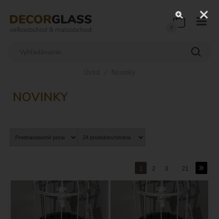
0
/
Úvod
Novinky
NOVINKY
1
2
3
...
21