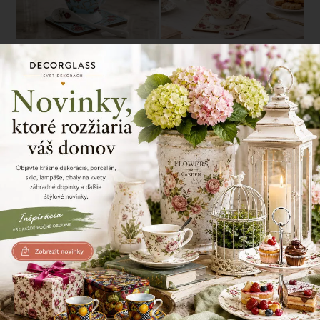
Hrnček s lyžičkou a podložkou,
Hrnček s lyžičkou a podložkou,
modrastý, kvetinový vzor, 330
kvetinový vzor, 330 ml
ml
15,60 €
15,60 €
Sada 2 hrnčekov s lyžičkami,
Sada 2 hrnčekov s lyžičkami,
kvetinový vzor, dvojfarebné,
kvetinový vzor, dve farby, 330
330 ml
ml
23,40 €
23,40 €