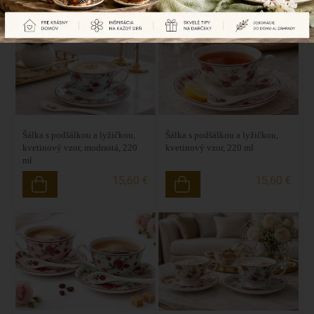
Šálka s podšálkou a lyžičkou,
Šálka s podšálkou a lyžičkou,
kvetinový vzor, modrastá, 220
kvetinový vzor, 220 ml
ml
15,60 €
15,60 €