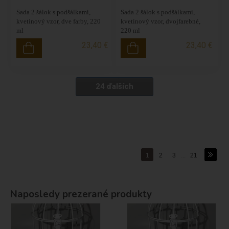
Sada 2 šálok s podšálkami,
Sada 2 šálok s podšálkami,
kvetinový vzor, dve farby, 220
kvetinový vzor, dvojfarebné,
ml
220 ml
23,40 €
23,40 €
24 ďalších
1
2
3
...
21
Naposledy prezerané produkty