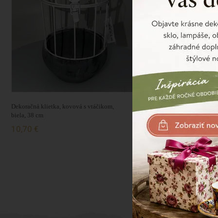
Dekoračná klietka, kovová s vtáčikom,
Dekoračná klietka, kovová s
biela, 38 cm
biela, 33 cm
10,70 €
9,60 €