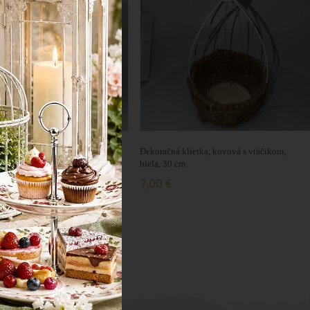
lietka, kovová s vtáčikom,
Dekoračná klietka, kovová s vtáčikom,
m
biela, 30 cm
7,00 €