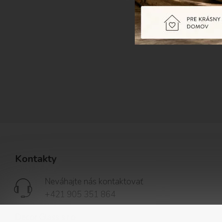
Kontakty
Neváhajte nás kontaktovať
+421 905 351 864
Decor Glass s.r.o.