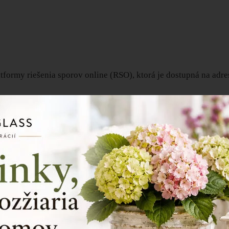
tformy riešenia sporov online (RSO), ktorá je dostupná na adre
ojené len s minimálnymi nákladmi a cieľom je dosiahnuť dohod