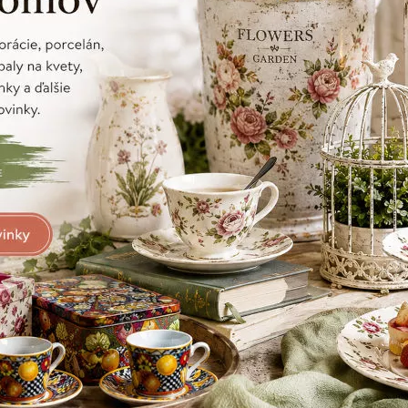
 vtáčikom,
Dekoračná klietka, kovová s vtáčikom,
Dekoračná k
čierna, 31 cm
čierna, 33 c
7,90 €
9,60 €