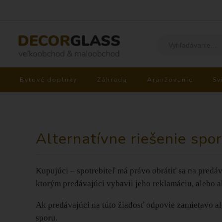
Bytové doplnky
Záhrada
Aranžovanie
Sv
Alternatívne riešenie spo
Kupujúci – spotrebiteľ má právo obrátiť sa na pred
ktorým predávajúci vybavil jeho reklamáciu, alebo a
Ak predávajúci na túto žiadosť odpovie zamietavo ale
sporu.