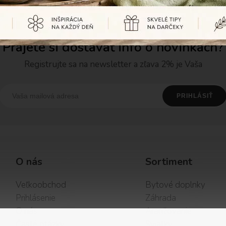
Prajete si dostávať info o novinkách?
Registrujte sa na newsletter a zľava 2% je Vaša
O nás
Sortiment
Veľkoobchod
Bytové doplnky
Prihlásenie
Záhrada
O nás
Aranžovanie
Časté otázky
Sviatky