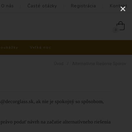
O nás
Časté otázky
Registrácia
Kontakt
0
poukážky
Veľká noc
/
Úvod
Alternatívne Riešenie Sporov
s@decorglass.sk, ak nie je spokojný so spôsobom,
 právo podať návrh na začatie alternatívneho riešenia