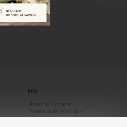
Info
Obchodné podmienky
Ochrana osobných údajov
Vátenie tovaru
Alternatívne riešenie sporov