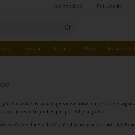
Veľkoobchod
Prihlásenie
iatky
Porcelán
Novinky
Akcia
Darčekové 
rov
ávajúceho so žiadosťou o nápravu e-mailom na adresu decorglas
k sa domnieva, že predávajúci porušil jeho práva.
bo na ňu neodpovie do 30 dní od jej odoslania, spotrebiteľ má