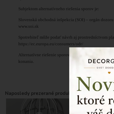
Subjektom alternatívneho riešenia sporov je:
Slovenská obchodná inšpekcia (SOI) – orgán dozoru
www.soi.sk
Spotrebiteľ môže podať návrh aj prostredníctvom pla
https://ec.europa.eu/consumers/odr/
Alternatívne riešenie sporov je bezplatné alebo sp
konania.
Naposledy prezerané produkty