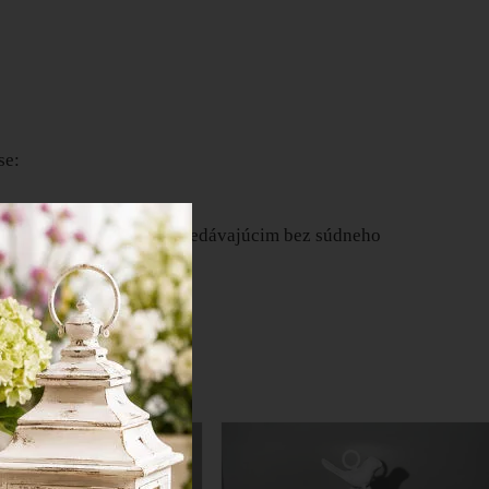
se:
u medzi spotrebiteľom a predávajúcim bez súdneho