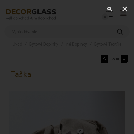
0
/
/
/
Úvod
Bytové Doplnky
Iné Doplnky
Bytové Textílie
12/38
Taška