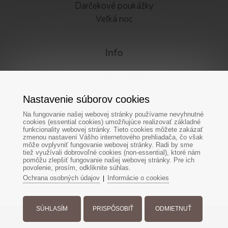
Darčekové poukážky
Veľká noc
Info
Obchodné podmienky
Ochrana osobných údajov
Nastavenie súborov cookies
Vátenie tovaru
Alternatívne riešenie sporov
Na fungovanie našej webovej stránky používame nevyhnutné
cookies (essential cookies) umožňujúce realizovať základné
Newsletter
funkcionality webovej stránky. Tieto cookies môžete zakázať
zmenou nastavení Vášho internetového prehliadača, čo však
Facebook
môže ovplyvniť fungovanie webovej stránky. Radi by sme
tiež využívali dobrovoľné cookies (non-essential), ktoré nám
Cookies
pomôžu zlepšiť fungovanie našej webovej stránky. Pre ich
povolenie, prosím, odkliknite súhlas.
Ochrana osobných údajov
Informácie o cookies
|
SÚHLASÍM
PRISPÔSOBIŤ
ODMIETNUŤ
Všetky práva vyhradené - www.decorglass.sk