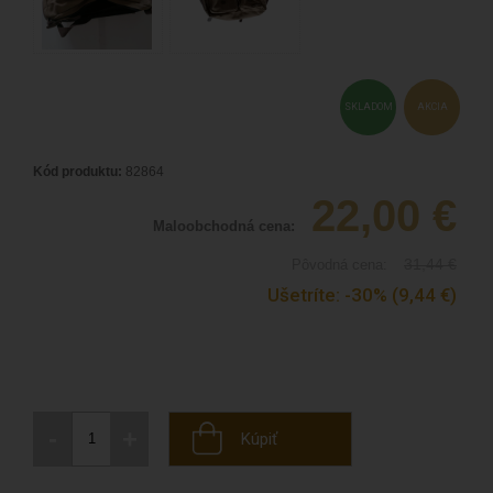
SKLADOM
AKCIA
Kód produktu:
82864
22,00
€
Maloobchodná cena:
31,44
€
Pôvodná cena:
Ušetríte:
-30%
(9,44
€
)
-
+
Kúpiť