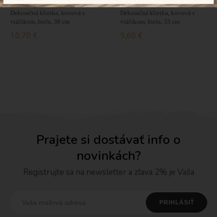
Dekoračná klietka, kovová s
Dekoračná klietka, kovová s
vtáčikom, biela, 38 cm
vtáčikom, biela, 33 cm
10,70 €
9,60 €
Prajete si dostávať info o
novinkách?
Registrujte sa na newsletter a zľava 2% je Vaša