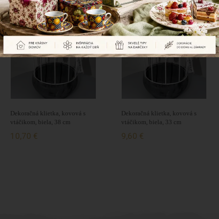
Naposledy prezerané produkty
Dekoračná klietka, kovová s
Dekoračná klietka, kovová s
vtáčikom, biela, 38 cm
vtáčikom, biela, 33 cm
10,70 €
9,60 €