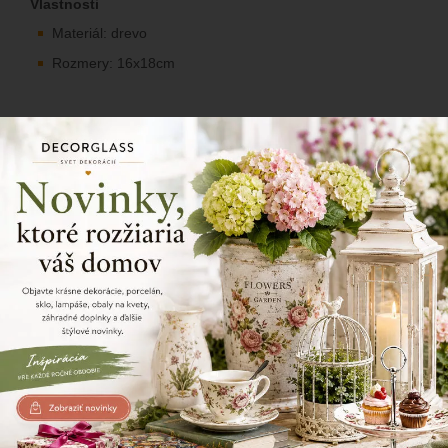
Vlastnosti
Materiál: drevo
Rozmery: 16x18cm
Detská kreatívna pokladnička vrabca a slonika ako
dekorácia do detského interiéru na poličku.
31/31
Zdielajte tento produkt