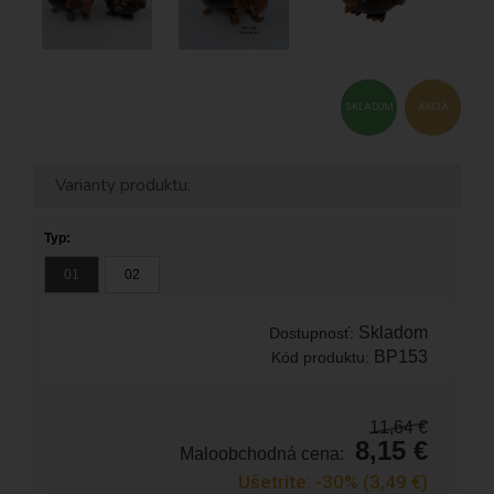
SKLADOM
AKCIA
Varianty produktu:
Typ:
01
02
Skladom
Dostupnosť:
BP153
Kód produktu:
11,64
€
8,15
€
Maloobchodná cena:
Ušetríte:
-30%
(3,49
€
)