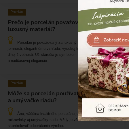
Porcelán
Prečo je porcelán považovaný za
luxusný materiál?
Porcelán je považovaný za luxusný materiál vďaka svojej
jemnosti, elegantnému vzhľadu, vysokej kvalite spracovania a
dlhej životnosti. Už stáročia je symbolom prestížneho stolovania
a nadčasovej elegancie.
Porcelán
Môže sa porcelán používať v mikrovlnke
a umývačke riadu?
Áno, väčšina kvalitného porcelánu je vhodná do
mikrovlnky aj umývačky riadu. Vždy je však dôležité
skontrolovať odporúčania výrobcu.