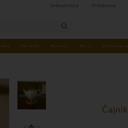
Veľkoobchod
Prihlásenie
iatky
Porcelán
Novinky
Akcia
Darčekové 
Čajník