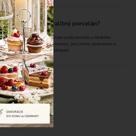
Porcelán
Ako rozpoznať kvalitný porcelán?
Kvalitný porcelán spoznáte podľa jemného a hladkého
povrchu, pevnosti, nízkej hmotnosti, precízneho spracovania a
čistého zvuku pri jemnom poklepaní.