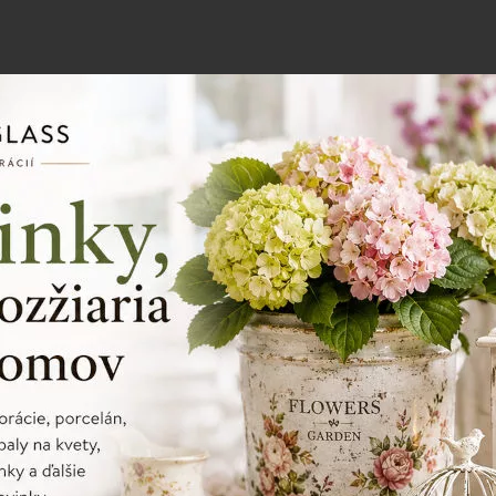
Porcelán
Ako sa správne starať o porcelánové
riady?
Porcelánové riady stačí umývať šetrne, vyhýbať sa
nárazom a prudkým zmenám teplôt. Správna starostlivosť
pomôže zachovať ich vzhľad aj životnosť.