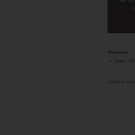
AK ST
Po
Vlastnosti
objem: 70
Čajník so zohr