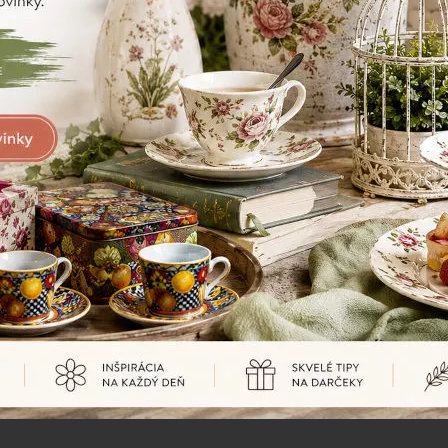
Porcelán
Sú porcelánové hrnčeky vhodné na
horúce nápoje?
Áno, porcelánové hrnčeky sú ideálne na horúce nápoje,
ako sú káva, čaj alebo horúca čokoláda. Porcelán dobre
udržiava teplotu nápoja a zároveň je príjemný na používanie.