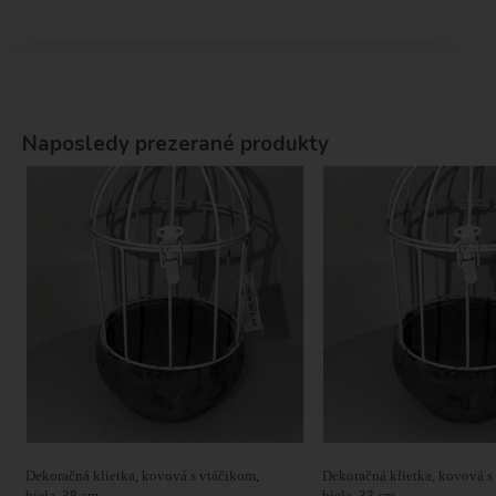
Naposledy prezerané produkty
Dekoračná klietka, kovová s vtáčikom,
Dekoračná klietka, kovová s
biela, 38 cm
biela, 33 cm