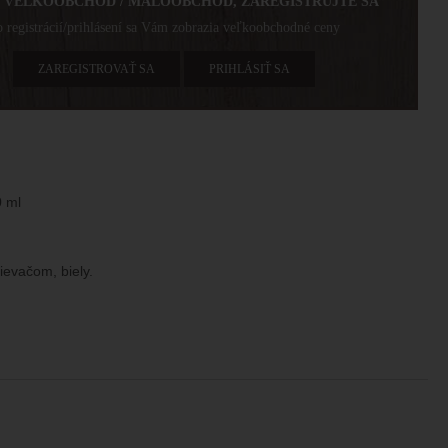
E VEĽKOOBCHOD / MALOOBCHOD, ZAREGISTRUJTE SA
 registrácií/prihlásení sa Vám zobrazia veľkoobchodné ceny
ZAREGISTROVAŤ SA
PRIHLÁSIŤ SA
0 ml
ievačom, biely.