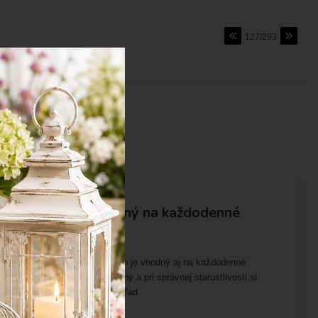
127/293
Porcelán
Je porcelán vhodný na každodenné
používanie?
Áno, kvalitný porcelán je vhodný aj na každodenné
používanie. Je pevný, odolný a pri správnej starostlivosti si
dlhodobo zachová svoj vzhľad.