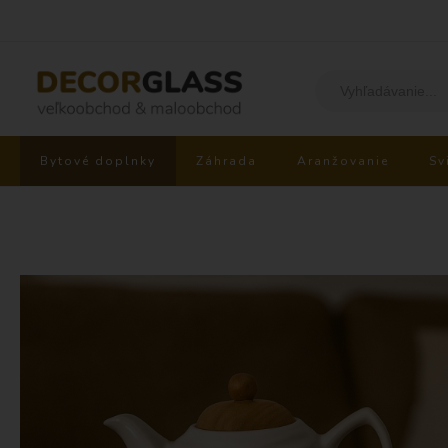
Bytové doplnky
Záhrada
Aranžovanie
Sv