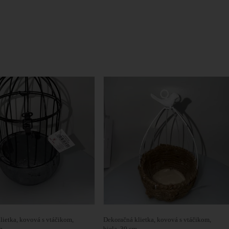
lietka, kovová s vtáčikom,
Dekoračná klietka, kovová s vtáčikom,
m
biela, 30 cm