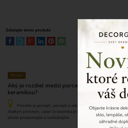
Zdielajte tento produkt
Porcelán
Aký je rozdiel medzi porcelánom a
keramikou?
Porcelán je jemnejší, pevnejší a odolnejší materiál s
hladkým povrchom, zatiaľ čo keramika je hrubšia, pórovitejšia a
pôsobí prirodzenejšie a rustikálnejšie.