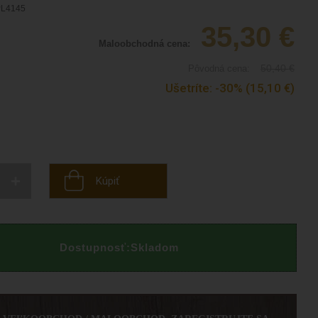
L4145
35,30
€
Maloobchodná cena:
50,40
€
Pôvodná cena:
Ušetríte:
-30%
(15,10
€
)
+
Kúpiť
Dostupnosť:
Skladom