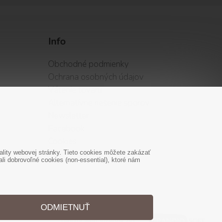
Info
Obchodné podmienky
Ochrana osobných údajov
Vátenie tovaru
Alternatívne riešenie sporov
Newsletter
Facebook
Cookies
lity webovej stránky. Tieto cookies môžete zakázať
i dobrovoľné cookies (non-essential), ktoré nám
ODMIETNUŤ
Tvorba web stránok
od