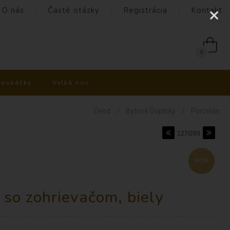
O nás
Časté otázky
Registrácia
Kontakt
0
poukážky
Veľká noc
/
/
Úvod
Bytové Doplnky
Porcelán
127/293
AKCIA
 so zohrievačom, biely