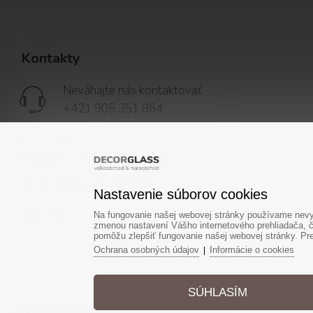
Kontakty
Neváhajte nás kontaktovať
+421 905 351 864
Decor Glass s.r.o.
Milhosť 123, 044 58 Milhosť
decorglass@decorglass.sk
Nastavenie súborov cookies
Na fungovanie našej webovej stránky používame nevyh
zmenou nastavení Vášho internetového prehliadača, č
pomôžu zlepšiť fungovanie našej webovej stránky. Pre 
Ochrana osobných údajov
Informácie o cookies
|
SÚHLASÍM
© Všetky práva vyhradené - www.decorglass.sk