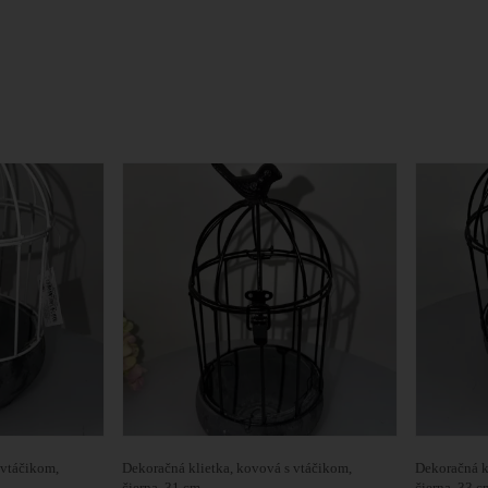
 vtáčikom,
Dekoračná klietka, kovová s vtáčikom,
Dekoračná k
čierna, 31 cm
čierna, 33 c