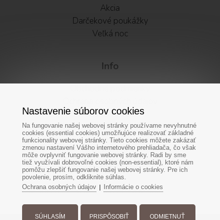
Akcia
Darčekové poukážky
Veľká noc
Info
Obchodné podmienky
Ochrana osobných údajov
Nastavenie súborov cookies
Vátenie tovaru
Alternatívne riešenie sporov
Na fungovanie našej webovej stránky používame nevyhnutné
cookies (essential cookies) umožňujúce realizovať základné
Newsletter
funkcionality webovej stránky. Tieto cookies môžete zakázať
zmenou nastavení Vášho internetového prehliadača, čo však
Facebook
môže ovplyvniť fungovanie webovej stránky. Radi by sme
tiež využívali dobrovoľné cookies (non-essential), ktoré nám
Cookies
pomôžu zlepšiť fungovanie našej webovej stránky. Pre ich
povolenie, prosím, odkliknite súhlas.
Ochrana osobných údajov
Informácie o cookies
|
SÚHLASÍM
PRISPÔSOBIŤ
ODMIETNUŤ