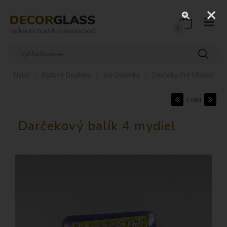
0
/
/
/
Úvod
Bytové Doplnky
Iné Doplnky
Darčeky Pre Mužov
17/64
Darčekový balík 4 mydiel