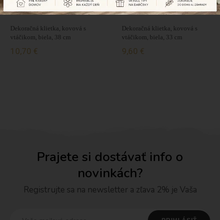
Dekoračná klietka, kovová s
Dekoračná klietka, kovová s
vtáčikom, biela, 38 cm
vtáčikom, biela, 33 cm
10,70 €
9,60 €
Prajete si dostávať info o
novinkách?
Registrujte sa na newsletter a zľava 2% je Vaša