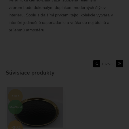
vzorom bude dokonalým doplnkom moderných štýlov
interiéru. Spolu s ďalšími prvkami tejto kolekcie vytvára v
interiéri jedinečné usporiadanie a vnáša do nej útulnú a
príjemnú atmosféru.
102/263
Súvisiace produkty
AKCIA
SKLADOM
-30%