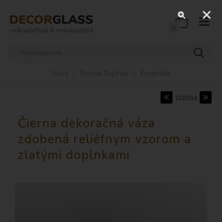
0
/
/
Úvod
Bytové Doplnky
Keramika
102/263
Čierna dekoračná váza
zdobená reliéfnym vzorom a
zlatými doplnkami