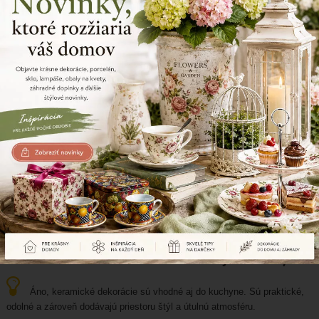
Keramika
Ako sa starať o keramické vázy a svietniky?
Keramické vázy a svietniky stačí pravidelne čistiť jemnou
handričkou, chrániť pred nárazmi a pri znečistení použiť vlažnú vodu bez
agresívnych čistiacich prostriedkov.
Prečítajte si viac
Keramika
Sú keramické dekorácie vhodné aj do kuchyne?
Áno, keramické dekorácie sú vhodné aj do kuchyne. Sú praktické,
odolné a zároveň dodávajú priestoru štýl a útulnú atmosféru.