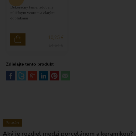
Dekoračný tanier zdobený
reliéfnym vzorom a zlatými
doplnkami
10,25 €
14,64
€
Zdielajte tento produkt
Porcelán
Aký je rozdiel medzi porcelánom a keramikou?