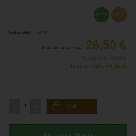
SKLADOM
AKCIA
Kód produktu:
453742
26,50
€
Maloobchodná cena:
37,86
€
Pôvodná cena:
Ušetríte:
-30%
(11,36
€
)
-
+
Kúpiť
Dostupnosť:
Skladom