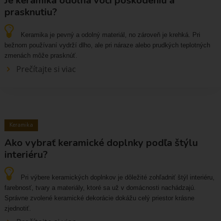
Je keramika odolná voči poškodeniu a
prasknutiu?
Keramika je pevný a odolný materiál, no zároveň je krehká. Pri
bežnom používaní vydrží dlho, ale pri náraze alebo prudkých teplotných
zmenách môže prasknúť.
Prečítajte si viac
Keramika
Ako vybrať keramické doplnky podľa štýlu
interiéru?
Pri výbere keramických doplnkov je dôležité zohľadniť štýl interiéru,
farebnosť, tvary a materiály, ktoré sa už v domácnosti nachádzajú.
Správne zvolené keramické dekorácie dokážu celý priestor krásne
zjednotiť.