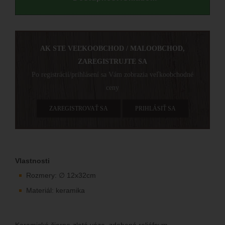
AK STE VEĽKOOBCHOD / MALOOBCHOD,
ZAREGISTRUJTE SA
Po registrácií/prihlásení sa Vám zobrazia veľkoobchodné
ceny
ZAREGISTROVAŤ SA
PRIHLÁSIŤ SA
Vlastnosti
Rozmery: ∅ 12x32cm
Materiál: keramika
Keramická čierno-zlatá váza zdobená reliéfnym