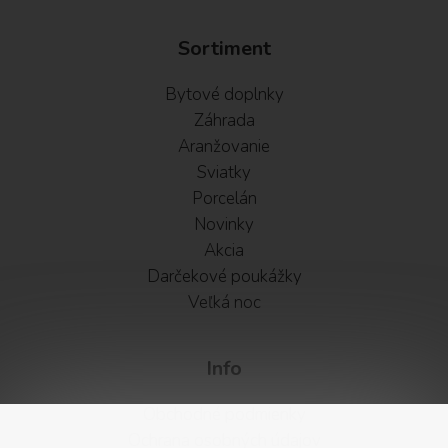
Sortiment
Bytové doplnky
Záhrada
Aranžovanie
Sviatky
Porcelán
Novinky
Akcia
Darčekové poukážky
Veľká noc
Info
Obchodné podmienky
Ochrana osobných údajov