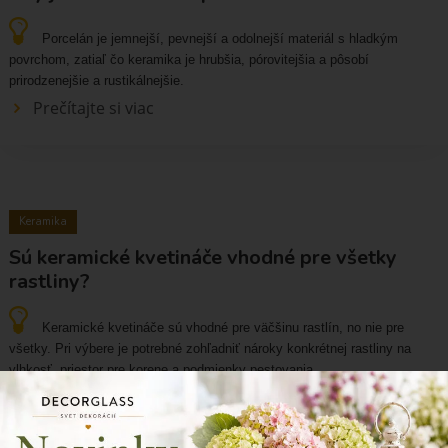
Porcelán je jemnejší, pevnejší a odolnejší materiál s hladkým
povrchom, zatiaľ čo keramika je hrubšia, pórovitejšia a pôsobí
prirodzenejšie a rustikálnejšie.
Prečítajte si viac
Keramika
Sú keramické kvetináče vhodné pre všetky
rastliny?
Keramické kvetináče sú vhodné pre väčšinu rastlín, no nie pre
všetky. Pri výbere je potrebné zohľadniť nároky konkrétnej rastliny na
vlhkosť, priestor pre korene a podmienky pestovania.
Prečítajte si viac