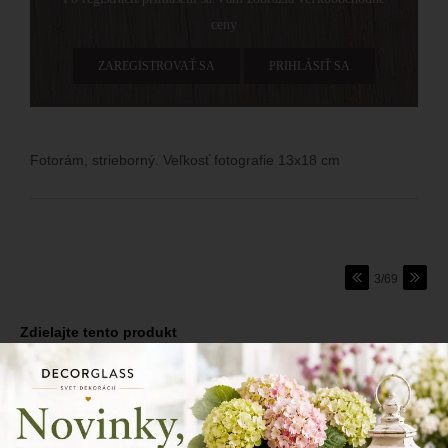
ceny
ZAREGISTROVAŤ SA
PRIHLÁSIŤ SA
Fotorám, strieborný. Veľkosť fotografie 13x18 cm
3/69
Zdielajte tento produkt