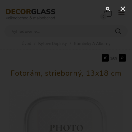
0
/
/
Úvod
Bytové Doplnky
Rámčeky A Albumy
3/69
Fotorám, strieborný, 13x18 cm