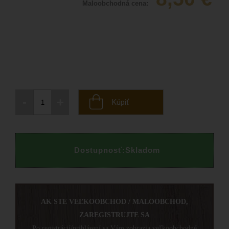
Maloobchodná cena:
-
+
Kúpiť
Dostupnosť:
Skladom
AK STE VEĽKOOBCHOD / MALOOBCHOD,
ZAREGISTRUJTE SA
Po registrácií/prihlásení sa Vám zobrazia veľkoobchodné