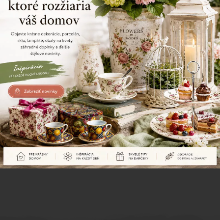
Naposledy prezerané produkty
Dekoračná klietka, kovová s
Dekoračná klietka, kovová s
vtáčikom, biela, 38 cm
vtáčikom, biela, 33 cm
10,70 €
9,60 €