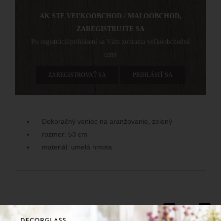
AK STE VEĽKOOBCHOD / MALOOBCHOD,
ZAREGISTRUJTE SA
Po registrácií/prihlásení sa Vám zobrazia veľkoobchodné
ceny
ZAREGISTROVAŤ SA
PRIHLÁSIŤ SA
Dekoračný veniec na aranžovanie, zelený
rozmer: 53 cm
materiál: umelá hmota
60/183