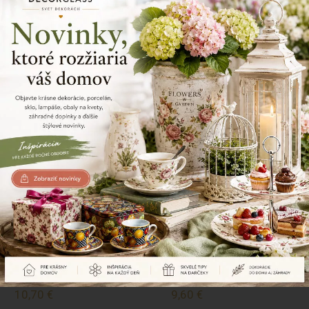
Zdielajte tento produkt
Naposledy prezerané produkty
Dekoračná klietka, kovová s
Dekoračná klietka, kovová s
vtáčikom, biela, 38 cm
vtáčikom, biela, 33 cm
10,70 €
9,60 €