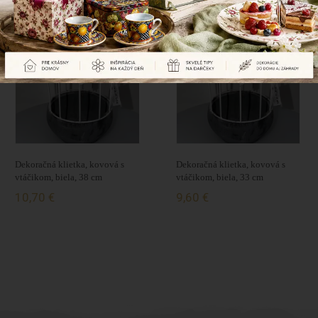
Naposledy prezerané produkty
Dekoračná klietka, kovová s
Dekoračná klietka, kovová s
vtáčikom, biela, 38 cm
vtáčikom, biela, 33 cm
10,70 €
9,60 €