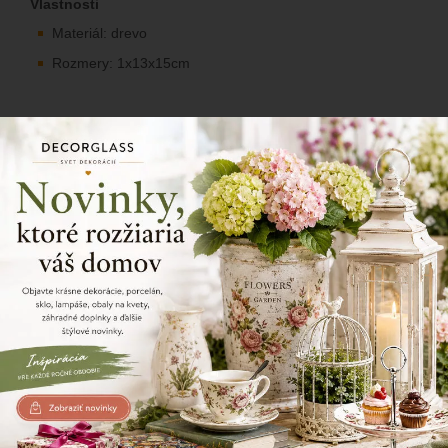
Vlastnosti
Materiál: drevo
Rozmery: 1x13x15cm
Dekoračná drevená záveska v tvare javorového listu. Vhodná
ako dekoračný doplnok na aranžovanie ikebán a interieru.
218/229
Zdielajte tento produkt