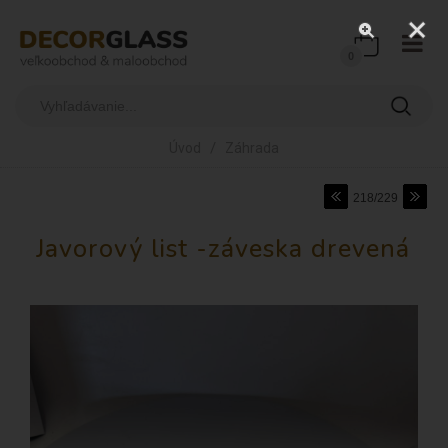
0
/
Úvod
Záhrada
218/229
Javorový list -záveska drevená