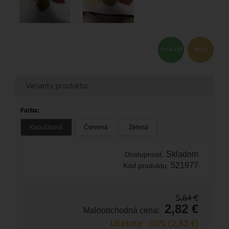
SKLADOM
AKCIA
Varianty produktu:
Farba:
Kapučínová
Červená
Zelená
Skladom
Dostupnosť:
521977
Kód produktu:
5,64
€
2,82
€
Maloobchodná cena:
Ušetríte:
-50%
(2,82
€
)