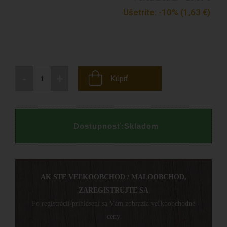
Ušetríte:
-10%
(1,63
€
)
-
+
Kúpiť
Dostupnosť:
Skladom
AK STE VEĽKOOBCHOD / MALOOBCHOD,
ZAREGISTRUJTE SA
Po registrácií/prihlásení sa Vám zobrazia veľkoobchodné
ceny