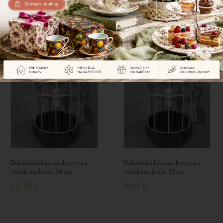
Naposledy prezerané produkty
Dekoračná klietka, kovová s
Dekoračná klietka, kovová s
vtáčikom, biela, 38 cm
vtáčikom, biela, 33 cm
10,70 €
9,60 €