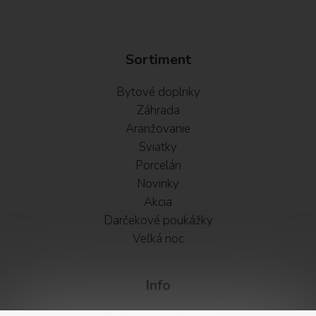
Sortiment
Bytové doplnky
Záhrada
Aranžovanie
Sviatky
Porcelán
Novinky
Akcia
Darčekové poukážky
Veľká noc
Info