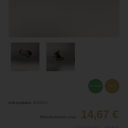
SKLADOM
AKCIA
Kód produktu:
JP60RUZ
14,67
€
Maloobchodná cena:
16,30
€
Pôvodná cena: