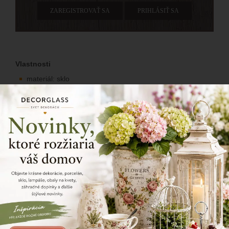
ZAREGISTROVAŤ SA
PRIHLÁSIŤ SA
Vlastnosti
materiál: sklo
rozmery: 22x7 cm
Jubilejný pohár k 60. výročiu, matná ruža.
216/238
Zdielajte tento produkt