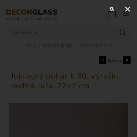
0
/
/
Úvod
Bytové Doplnky
Dekorované Sklo
216/238
Jubilejný pohár k 60. výročiu,
matná ruža, 22x7 cm