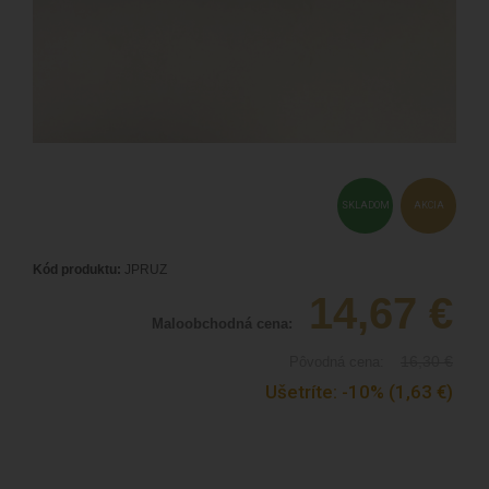
SKLADOM
AKCIA
Kód produktu:
JPRUZ
14,67
€
Maloobchodná cena:
16,30
€
Pôvodná cena:
Ušetríte:
-10%
(1,63
€
)