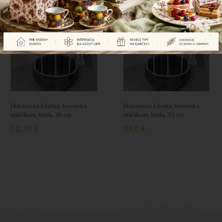
Naposledy prezerané produkty
Dekoračná klietka, kovová s
Dekoračná klietka, kovová s
vtáčikom, biela, 38 cm
vtáčikom, biela, 33 cm
10,70 €
9,60 €