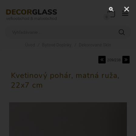
0
/
/
Úvod
Bytové Doplnky
Dekorované Sklo
209/238
Kvetinový pohár, matná ruža,
22x7 cm