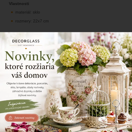
Vlastnosti
materiál: sklo
rozmery: 22x7 cm
Kvetinový pohár, matná ruža.
209/238
Zdielajte tento produkt