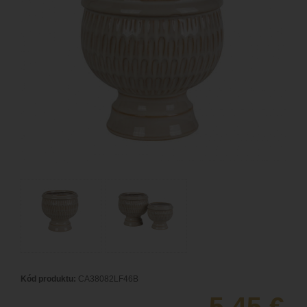
Kód produktu:
CA38082LF46B
5,45
€