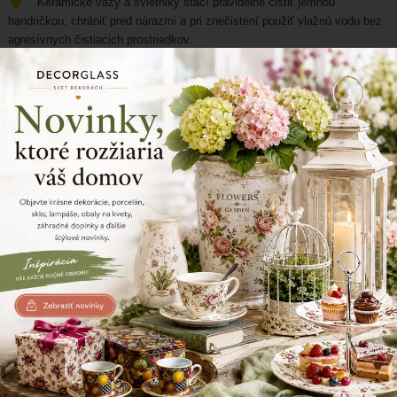
Keramické vázy a svietniky stačí pravidelne čistiť jemnou
handričkou, chrániť pred nárazmi a pri znečistení použiť vlažnú vodu bez
agresívnych čistiacich prostriedkov.
Prečítajte si viac
Keramika
Sú keramické kvetináče vhodné pre všetky
rastliny?
Keramické kvetináče sú vhodné pre väčšinu rastlín, no nie pre
všetky. Pri výbere je potrebné zohľadniť nároky konkrétnej rastliny na
vlhkosť, priestor pre korene a podmienky pestovania.
Prečítajte si viac