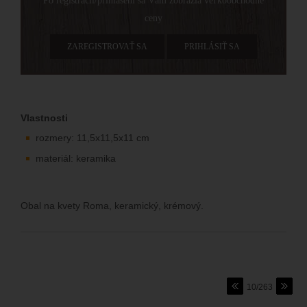
Po registrácií/prihlásení sa Vám zobrazia veľkoobchodné
ceny
ZAREGISTROVAŤ SA
PRIHLÁSIŤ SA
Vlastnosti
rozmery: 11,5x11,5x11 cm
materiál: keramika
Obal na kvety Roma, keramický, krémový.
10/263