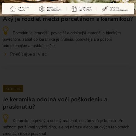
Porcelán
Aký je rozdiel medzi porcelánom a keramikou?
Porcelán je jemnejší, pevnejší a odolnejší materiál s hladkým
povrchom, zatiaľ čo keramika je hrubšia, pórovitejšia a pôsobí
prirodzenejšie a rustikálnejšie.
Prečítajte si viac
Keramika
Je keramika odolná voči poškodeniu a
prasknutiu?
Keramika je pevný a odolný materiál, no zároveň je krehká. Pri
bežnom používaní vydrží dlho, ale pri náraze alebo prudkých teplotných
zmenách môže prasknúť.