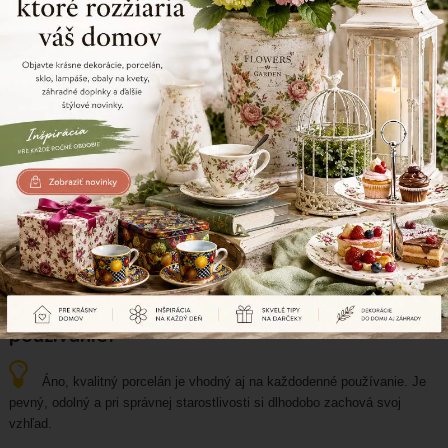
stáročia je symbolom prestížneho stolovania a nadčasovej elegancie.
Porcelán
Môže sa porcelán používať v mikrovlnke a
umývačke riadu?
Áno, väčšina kvalitného porcelánu je vhodná do mikrovlnky aj
umývačky riadu. Vždy je však dôležité skontrolovať odporúčania výrobcu.
Porcelán
Je porcelán vhodný na každodenné
používanie?
Áno, kvalitný porcelán je vhodný aj na každodenné používanie. Je
pevný, odolný a pri správnej starostlivosti si dlhodobo zachová svoj
vzhľad.