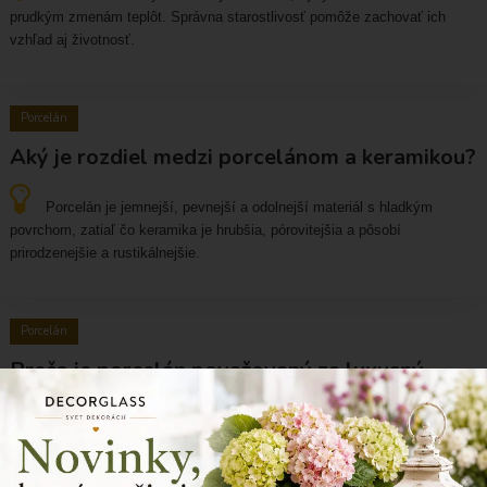
prudkým zmenám teplôt. Správna starostlivosť pomôže zachovať ich
vzhľad aj životnosť.
Porcelán
Aký je rozdiel medzi porcelánom a keramikou?
Porcelán je jemnejší, pevnejší a odolnejší materiál s hladkým
povrchom, zatiaľ čo keramika je hrubšia, pórovitejšia a pôsobí
prirodzenejšie a rustikálnejšie.
Porcelán
Prečo je porcelán považovaný za luxusný
materiál?
Porcelán je považovaný za luxusný materiál vďaka svojej jemnosti,
elegantnému vzhľadu, vysokej kvalite spracovania a dlhej životnosti. Už