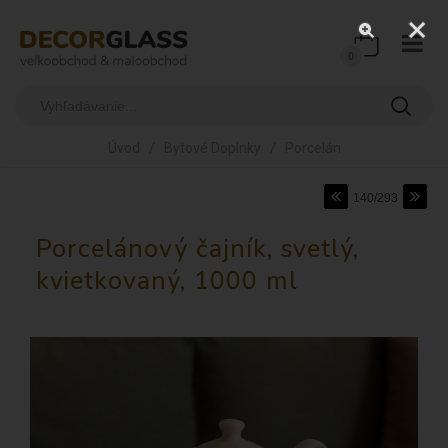
0
/
/
Úvod
Bytové Doplnky
Porcelán
140/293
Porcelánový čajník, svetlý,
kvietkovaný, 1000 ml