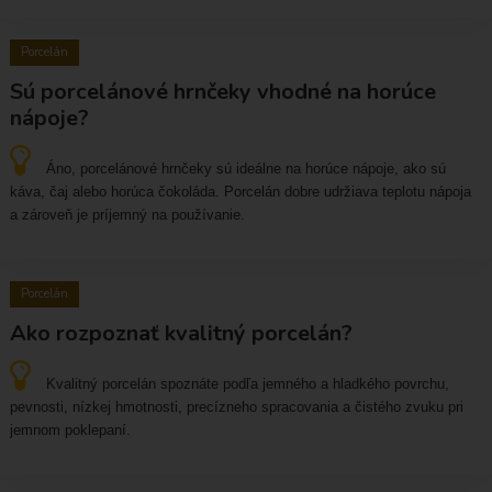
Porcelán
Sú porcelánové hrnčeky vhodné na horúce
nápoje?
Áno, porcelánové hrnčeky sú ideálne na horúce nápoje, ako sú
káva, čaj alebo horúca čokoláda. Porcelán dobre udržiava teplotu nápoja
a zároveň je príjemný na používanie.
Porcelán
Ako rozpoznať kvalitný porcelán?
Kvalitný porcelán spoznáte podľa jemného a hladkého povrchu,
pevnosti, nízkej hmotnosti, precízneho spracovania a čistého zvuku pri
jemnom poklepaní.