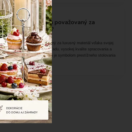
Porcelán
Prečo je porcelán považovaný za
luxusný materiál?
Porcelán je považovaný za luxusný materiál vďaka svojej
jemnosti, elegantnému vzhľadu, vysokej kvalite spracovania a
dlhej životnosti. Už stáročia je symbolom prestížneho stolovania
a nadčasovej elegancie.