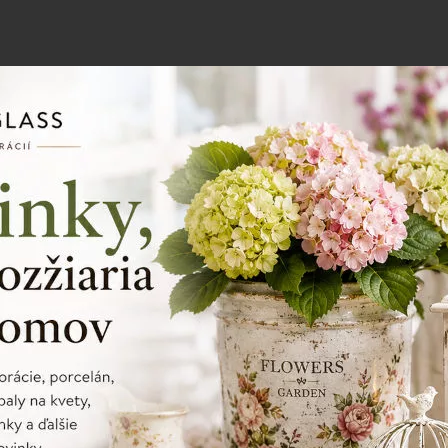
Porcelán
Ako sa správne starať o porcelánové
riady?
Porcelánové riady stačí umývať šetrne, vyhýbať sa
nárazom a prudkým zmenám teplôt. Správna starostlivosť
pomôže zachovať ich vzhľad aj životnosť.