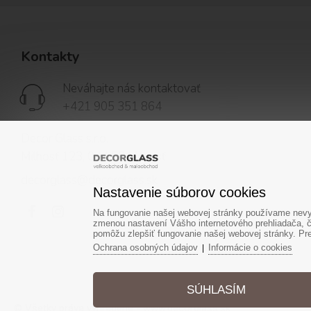
Kontakty
Neváhajte nás kontaktovať
+421 905 351 864
Decor Glass s.r.o.
Milhosť 123, 044 58 Milhosť
decorglass@decorglass.sk
Nastavenie súborov cookies
Na fungovanie našej webovej stránky používame nevyh
zmenou nastavení Vášho internetového prehliadača, č
pomôžu zlepšiť fungovanie našej webovej stránky. Pre 
Ochrana osobných údajov
Informácie o cookies
|
SÚHLASÍM
© Všetky práva vyhradené - www.decorglass.sk