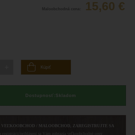
15,60
€
Maloobchodná cena:
+
Kúpiť
Dostupnosť:
Skladom
E VEĽKOOBCHOD / MALOOBCHOD, ZAREGISTRUJTE SA
 registrácií/prihlásení sa Vám zobrazia veľkoobchodné ceny