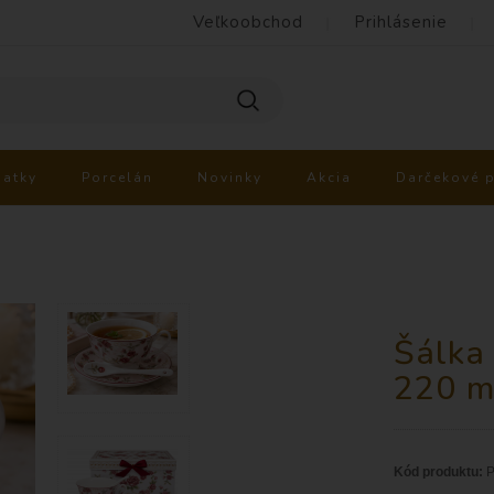
Veľkoobchod
Prihlásenie
iatky
Porcelán
Novinky
Akcia
Darčekové 
Šálka 
220 m
Kód produktu:
P