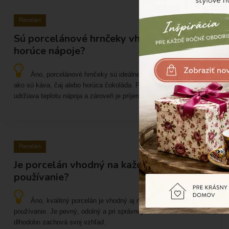
Porcelán
Sú porcelánové hrnčeky vhodné na
horúce nápoje?
Áno, porcelánové hrnčeky sú ideálne na horúce nápoje,
ako sú káva, čaj alebo horúca čokoláda. Porcelán dobre
udržiava teplotu nápoja a zároveň je príjemný na používanie.
Porcelán
Je porcelán vhodný na každodenné
používanie?
Áno, kvalitný porcelán je vhodný aj na každodenné
používanie. Je pevný, odolný a pri správnej starostlivosti si
dlhodobo zachová svoj vzhľad.