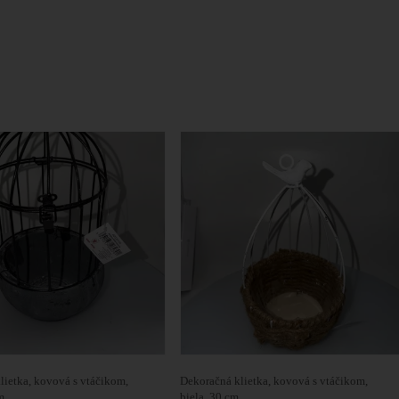
lietka, kovová s vtáčikom,
Dekoračná klietka, kovová s vtáčikom,
m
biela, 30 cm