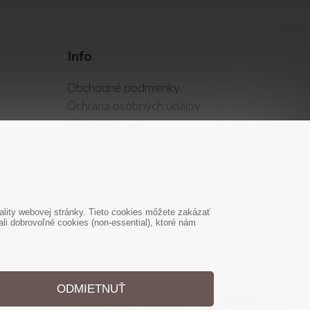
Info
Obchodné podmienky
Ochrana osobných údajov
Vátenie tovaru
Alternatívne riešenie sporov
Newsletter
Facebook
Cookies
lity webovej stránky. Tieto cookies môžete zakázať
i dobrovoľné cookies (non-essential), ktoré nám
ODMIETNUŤ
Tvorba web stránok
od