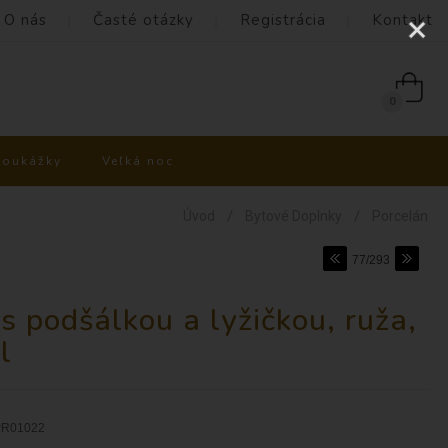
O nás
Časté otázky
Registrácia
Kontakt
0
poukážky
Veľká noc
/
/
Úvod
Bytové Doplnky
Porcelán
77/293
s podšálkou a lyžičkou, ruža,
l
R01022