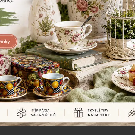
Porcelán
Aký je rozdiel medzi porcelánom a
keramikou?
Porcelán je jemnejší, pevnejší a odolnejší materiál s
hladkým povrchom, zatiaľ čo keramika je hrubšia, pórovitejšia a
pôsobí prirodzenejšie a rustikálnejšie.