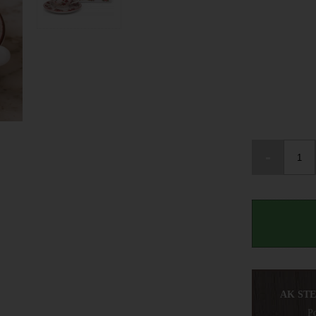
-
AK ST
Po