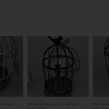
 vtáčikom,
Dekoračná klietka, kovová s vtáčikom,
Dekoračná k
čierna, 31 cm
čierna, 33 c