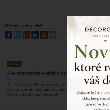
Zdielajte tento produkt
Porcelán
Ako rozpoznať kvalitný porcelán?
Kvalitný porcelán spoznáte podľa jemného a hladkého
povrchu, pevnosti, nízkej hmotnosti, precízneho spracovania a
čistého zvuku pri jemnom poklepaní.