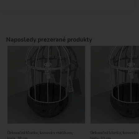
Naposledy prezerané produkty
Dekoračná klietka, kovová s vtáčikom,
Dekoračná klietka, kovová s
biela, 38 cm
biela, 33 cm