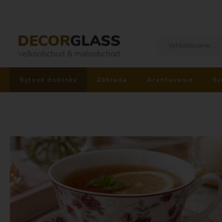
Bytové doplnky
Záhrada
Aranžovanie
Sv