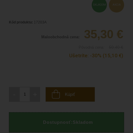
SKLADOM
AKCIA
Kód produktu:
17203A
35,30
€
Maloobchodná cena:
50,40
€
Pôvodná cena:
Ušetríte:
-30%
(15,10
€
)
-
+
Kúpiť
Dostupnosť:
Skladom