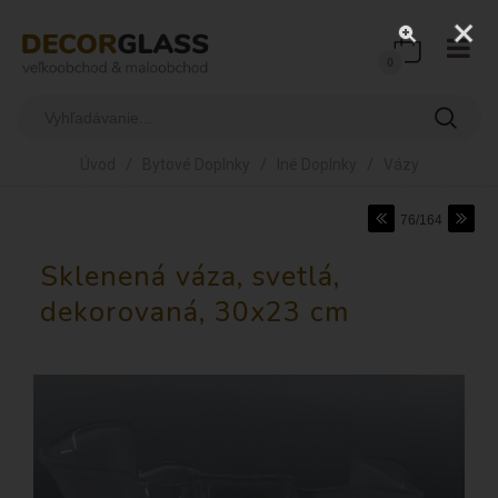
0
/
/
/
Úvod
Bytové Doplnky
Iné Doplnky
Vázy
76/164
Sklenená váza, svetlá,
dekorovaná, 30x23 cm