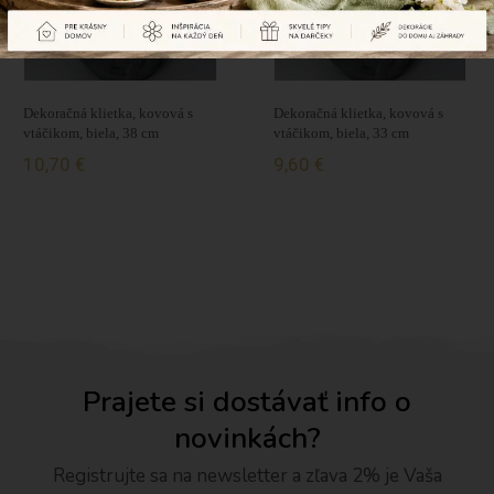
Dekoračná klietka, kovová s
Dekoračná klietka, kovová s
vtáčikom, biela, 38 cm
vtáčikom, biela, 33 cm
10,70 €
9,60 €
Prajete si dostávať info o
novinkách?
Registrujte sa na newsletter a zľava 2% je Vaša