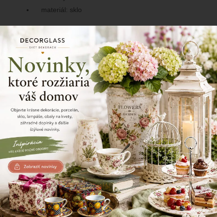
materiál: sklo
76/164
Zdielajte tento produkt
Naposledy prezerané produkty