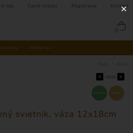
O nás
Časté otázky
Registrácia
Kontakt
0
poukážky
Veľká noc
/
Úvod
Akcia
13/116
SKLADOM
AKCIA
ený svietnik, váza 12x18cm