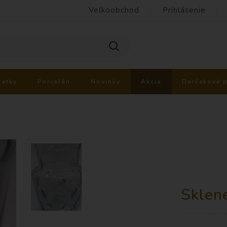
Veľkoobchod
Prihlásenie
iatky
Porcelán
Novinky
Akcia
Darčekové 
Sklen