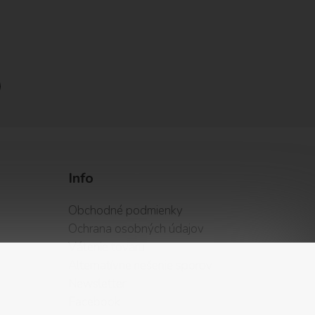
Info
Obchodné podmienky
Ochrana osobných údajov
Vátenie tovaru
Alternatívne riešenie sporov
Newsletter
Facebook