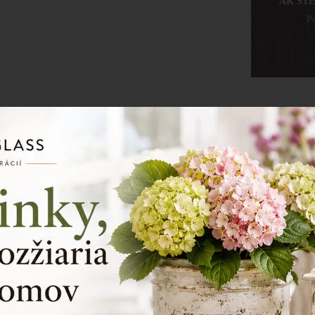
AK ST
Po
Sklen
rozme
mater
chyba v skle