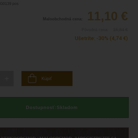
G0139 pos
11,10
€
Maloobchodná cena:
15,84
€
Pôvodná cena:
Ušetríte:
-30%
(4,74
€
)
+
Kúpiť
Dostupnosť:
Skladom