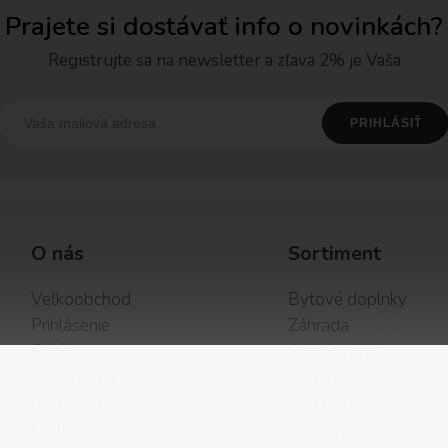
Prajete si dostávať info o novinkách?
Registrujte sa na newsletter a zľava 2% je Vaša
O nás
Sortiment
Veľkoobchod
Bytové doplnky
Prihlásenie
Záhrada
O nás
Aranžovanie
Časté otázky
Sviatky
Registrácia
Porcelán
Kontakt
Novinky