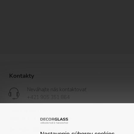
Kontakty
Neváhajte nás kontaktovať
+421 905 351 864
Decor Glass s.r.o.
Milhosť 123, 044 58 Milhosť
decorglass@decorglass.sk