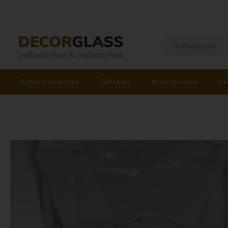
Bytové doplnky
Záhrada
Aranžovanie
Sv