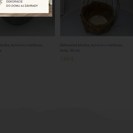
lietka, kovová s vtáčikom,
Dekoračná klietka, kovová s vtáčikom,
m
biela, 30 cm
7,00 €