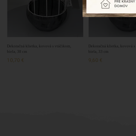
Dekoračná klietka, kovová s vtáčikom,
Dekoračná klietka, kovová s
biela, 38 cm
biela, 33 cm
10,70 €
9,60 €