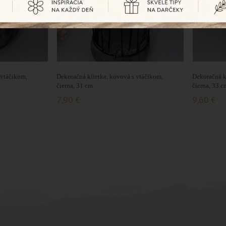
 vtáčikom,
Dekoračná klietka, kovová s vtáčikom,
Dekoračná k
čierna, 31 cm
čierna, 33 c
7,90 €
9,60 €