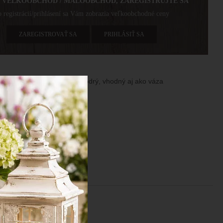
E VEĽKOOBCHOD / MALOOBCHOD, ZAREGISTRUJTE SA
 registrácií/prihlásení sa Vám zobrazia veľkoobchodné ceny
ZAREGISTROVAŤ SA
PRIHLÁSIŤ SA
ený svietnik, kolorovaný, modrý, vhodný aj ako váza
r: 12x18 cm, otvor 12 cm
iál: sklo