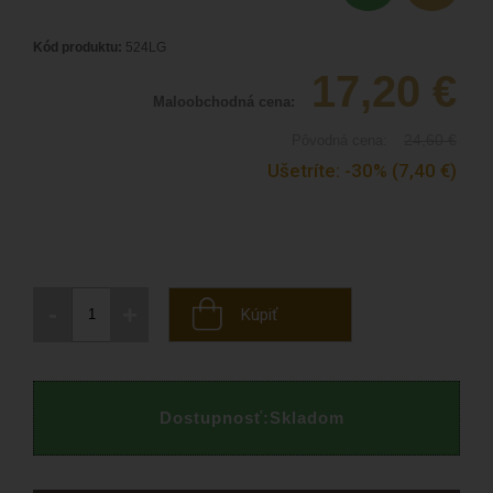
Kód produktu:
524LG
17,20
€
Maloobchodná cena:
24,60
€
Pôvodná cena:
Ušetríte:
-30%
(7,40
€
)
-
+
Kúpiť
Dostupnosť:
Skladom