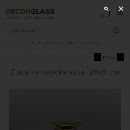
0
/
/
Úvod
Bytové Doplnky
Keramika
144/263
Zlatá keramická váza, 28x9 cm