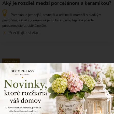
Aký je rozdiel medzi porcelánom a keramikou?
Porcelán je jemnejší, pevnejší a odolnejší materiál s hladkým
povrchom, zatiaľ čo keramika je hrubšia, pórovitejšia a pôsobí
prirodzenejšie a rustikálnejšie.
Prečítajte si viac
Keramika
Sú keramické kvetináče vhodné pre všetky
rastliny?
Keramické kvetináče sú vhodné pre väčšinu rastlín, no nie pre
všetky. Pri výbere je potrebné zohľadniť nároky konkrétnej rastliny na
vlhkosť, priestor pre korene a podmienky pestovania.
Prečítajte si viac