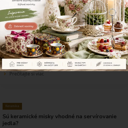
Keramika
Je keramika odolná voči poškodeniu a
prasknutiu?
Keramika je pevný a odolný materiál, no zároveň je krehká. Pri
bežnom používaní vydrží dlho, ale pri náraze alebo prudkých teplotných
zmenách môže prasknúť.
Prečítajte si viac
Keramika
Sú keramické misky vhodné na servírovanie
jedla?