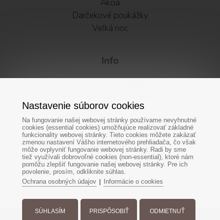
Akcia
Darčekové poukážky
Veľká noc
Info
Obchodné podmienky
Ochrana osobných údajov
Nastavenie súborov cookies
Vátenie tovaru
Alternatívne riešenie sporov
Na fungovanie našej webovej stránky používame nevyhnutné
cookies (essential cookies) umožňujúce realizovať základné
Newsletter
funkcionality webovej stránky. Tieto cookies môžete zakázať
zmenou nastavení Vášho internetového prehliadača, čo však
Facebook
môže ovplyvniť fungovanie webovej stránky. Radi by sme
tiež využívali dobrovoľné cookies (non-essential), ktoré nám
Cookies
pomôžu zlepšiť fungovanie našej webovej stránky. Pre ich
povolenie, prosím, odkliknite súhlas.
Ochrana osobných údajov
Informácie o cookies
|
SÚHLASÍM
PRISPÔSOBIŤ
ODMIETNUŤ
Všetky práva vyhradené - www.decorglass.sk