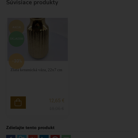
Súvisiace produkty
AKCIA
SKLADOM
-30%
Zlatá keramická váza, 22x7 cm
12,65 €
18,06
€
Zdielajte tento produkt