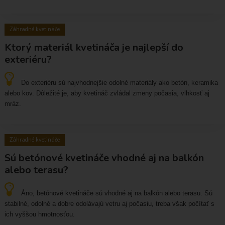
Môžete si vybrať malé, stredné a veľké obaly, ktoré
prispôsobíte potrebám rôznych rastlín a kvetov.
Výhody prútených obalov na kvetináče sú ich prírodný
Záhradné kvetináče
vzhľad, trvanlivosť a odolnosť voči poveternostným
Ktorý materiál kvetináča je najlepší do
podmienkam. Prútené obaly sú ľahké a ľahko prenosné,
čo umožňuje jednoduchú manipuláciu s kvetinami a ich
exteriéru?
prenášanie na rôzne miesta vo vašom exteriéri.
Celkovo, prútené obaly na kvetináče sú vynikajúcou
Do exteriéru sú najvhodnejšie odolné materiály ako betón, keramika
voľbou pre tých, ktorí hľadajú prírodnú, rustikálnu a
alebo kov. Dôležité je, aby kvetináč zvládal zmeny počasia, vlhkosť aj
originálnu
ozdobu do záhrady
. Ich špeciálny vzhľad a
mráz.
estetické hodnoty robia z prútených obalov jedinečnú a
vkusnú záhradnú dekoráciu, ktorá pridáva do vášho
exteriéru príjemnú atmosféru a šarm.
Záhradné kvetináče
Sú betónové kvetináče vhodné aj na balkón
alebo terasu?
Áno, betónové kvetináče sú vhodné aj na balkón alebo terasu. Sú
stabilné, odolné a dobre odolávajú vetru aj počasiu, treba však počítať s
ich vyššou hmotnosťou.