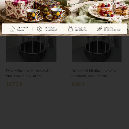
Naposledy prezerané produkty
Dekoračná klietka, kovová s
Dekoračná klietka, kovová s
vtáčikom, biela, 38 cm
vtáčikom, biela, 33 cm
10,70 €
9,60 €