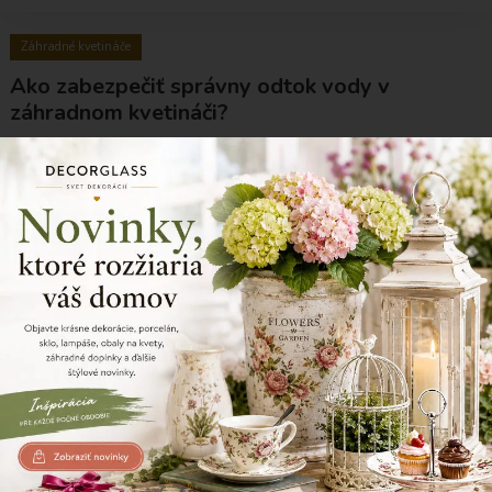
Záhradné kvetináče
Ako zabezpečiť správny odtok vody v
záhradnom kvetináči?
Správny odtok vody zabezpečíte kvetináčom s drenážnymi otvormi,
vhodnou drenážnou vrstvou na dne a použitím kvalitného substrátu. Tým
zabránite premokreniu pôdy a hnitiu koreňov.
Záhradné kvetináče
Ako kombinovať rôzne typy kvetináčov v
záhrade?
Rôzne typy kvetináčov môžete kombinovať podľa materiálu,
veľkosti, farby a štýlu záhrady. Dôležité je zachovať harmonický vzhľad a
nepreplniť priestor príliš veľkým množstvom rozdielnych dekorácií.