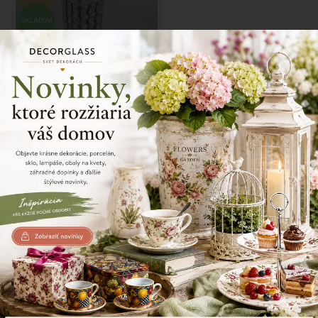
SKLADOM
-30%
Sklenený svietnik, zrkadlový,
23x12x12 cm
23,75 €
33,96
€
Naposledy prezerané produkty