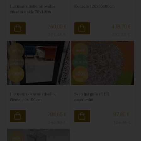
Luxusné strieborné oválne
Konzola 120x35x80cm
zrkadlo v skle 70x10cm
260,00 €
478,70 €
371,46
€
683,88
€
AKCIA
AKCIA
DOPRAVA
SKLADOM
ZDARMA
-30%
-30%
SKLADOM
Luxusné sklenené zrkadlo,
Svetelná guľa s LED
čierne, 80x100 cm
osvetlením
204,65 €
87,80 €
292,38
€
125,46
€
AKCIA