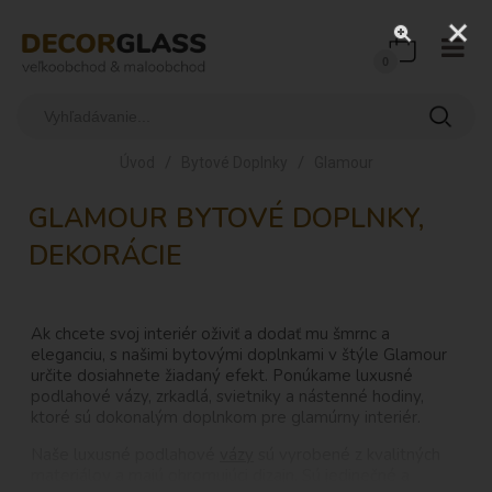
0
/
/
Úvod
Bytové Doplnky
Glamour
GLAMOUR BYTOVÉ DOPLNKY,
DEKORÁCIE
Ak chcete svoj interiér oživiť a dodať mu šmrnc a
eleganciu, s našimi bytovými doplnkami v štýle Glamour
určite dosiahnete žiadaný efekt. Ponúkame luxusné
podlahové vázy, zrkadlá, svietniky a nástenné hodiny,
ktoré sú dokonalým doplnkom pre glamúrny interiér.
Naše luxusné podlahové
vázy
sú vyrobené z kvalitných
materiálov a majú ohromujúci dizajn. Sú jedinečné a