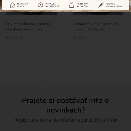
Dekoračná klietka, kovová s
Dekoračná klietka, kovová s
vtáčikom, biela, 38 cm
vtáčikom, biela, 33 cm
10,70 €
9,60 €
Prajete si dostávať info o
novinkách?
Registrujte sa na newsletter a zľava 2% je Vaša