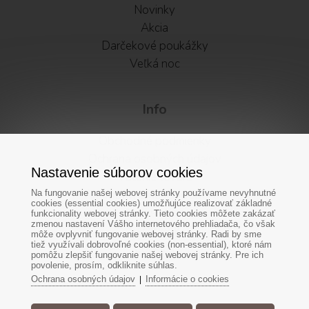
Novinky
Akcia
Darčekové poukážky
Veľká noc
Info
Obchodné podmienky
Ochrana osobných údajov
Nastavenie súborov cookies
Vátenie tovaru
Alternatívne riešenie sporov
Na fungovanie našej webovej stránky používame nevyhnutné
cookies (essential cookies) umožňujúce realizovať základné
Newsletter
funkcionality webovej stránky. Tieto cookies môžete zakázať
zmenou nastavení Vášho internetového prehliadača, čo však
Facebook
môže ovplyvniť fungovanie webovej stránky. Radi by sme
tiež využívali dobrovoľné cookies (non-essential), ktoré nám
Cookies
pomôžu zlepšiť fungovanie našej webovej stránky. Pre ich
povolenie, prosím, odkliknite súhlas.
Ochrana osobných údajov
Informácie o cookies
|