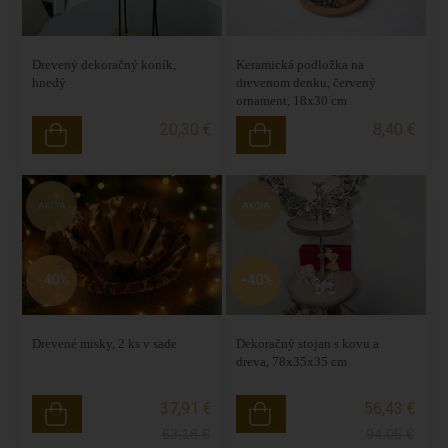
Drevený dekoračný koník,
Keramická podložka na
hnedý
drevenom denku, červený
ornament, 18x30 cm
20,30 €
8,40 €
AKCIA
AKCIA
-40%
-40%
Drevené misky, 2 ks v sade
Dekoračný stojan s kovu a
dreva, 78x35x35 cm
37,91 €
56,43 €
63,18
€
94,05
€