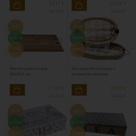
34,71 €
25,32 €
69,42
€
50,64
€
AKCIA
AKCIA
SKLADOM
SKLADOM
-50%
-50%
Drevený podnos Lopár
2set tácky drevené tácky s
60x30x2 cm
povrazovým dekorom
21,51 €
24,90 €
43,02
€
49,80
€
AKCIA
AKCIA
SKLADOM
SKLADOM
-30%
-30%