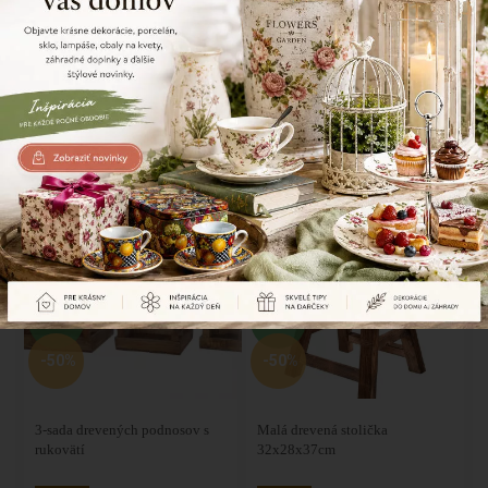
SKLADOM
SKLADOM
-30%
-30%
Šperkovnička 8x17x12 cm
Drevená Dóza 13x13x18 cm
14,20 €
12,30 €
20,28
€
17,58
€
AKCIA
AKCIA
SKLADOM
SKLADOM
-50%
-50%
3-sada drevených podnosov s
Malá drevená stolička
rukovätí
32x28x37cm