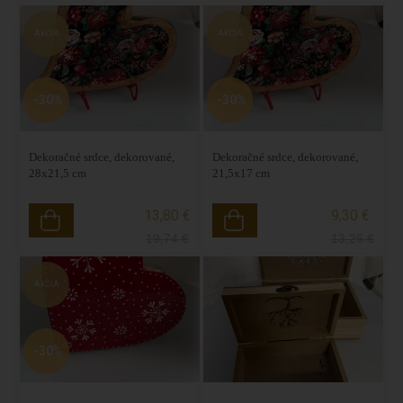
AKCIA
AKCIA
-30%
-30%
Dekoračné srdce, dekorované,
Dekoračné srdce, dekorované,
28x21,5 cm
21,5x17 cm
13,80 €
9,30 €
19,74
€
13,26
€
AKCIA
-30%