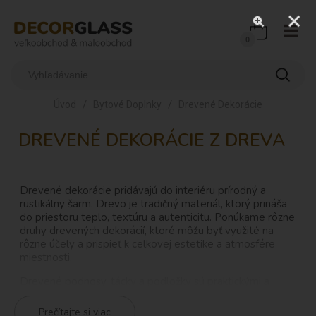
0
/
/
Úvod
Bytové Doplnky
Drevené Dekorácie
DREVENÉ DEKORÁCIE Z DREVA
Drevené dekorácie pridávajú do interiéru prírodný a
rustikálny šarm. Drevo je tradičný materiál, ktorý prináša
do priestoru teplo, textúru a autenticitu. Ponúkame rôzne
druhy drevených dekorácií, ktoré môžu byť využité na
rôzne účely a prispieť k celkovej estetike a atmosfére
miestnosti.
Drevené podnosy
, tácky a podložky sú praktickými a
zároveň dekoratívnymi doplnkami pre servírovanie jedál,
pitia či dekorácie na stole. Sú vyrobené z kvalitného
Prečítajte si viac