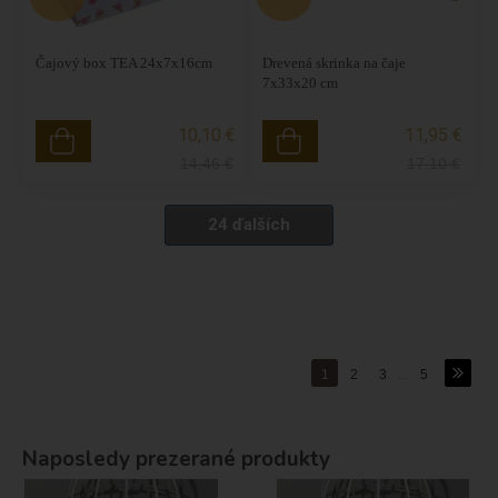
Čajový box TEA 24x7x16cm
Drevená skrinka na čaje
7x33x20 cm
10,10 €
11,95 €
14,46
€
17,10
€
24 ďalších
1
2
3
...
5
Naposledy prezerané produkty