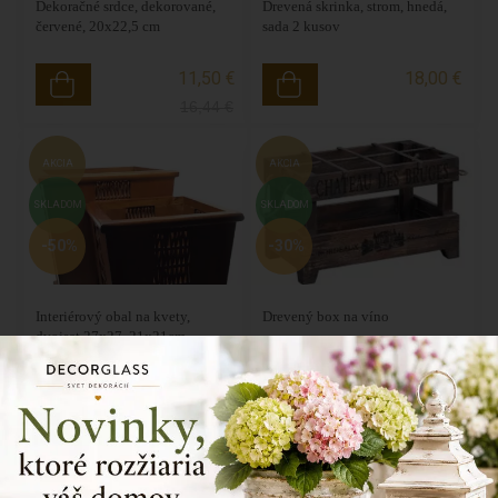
Dekoračné srdce, dekorované,
Drevená skrinka, strom, hnedá,
červené, 20x22,5 cm
sada 2 kusov
11,50 €
18,00 €
16,44
€
AKCIA
AKCIA
SKLADOM
SKLADOM
-50%
-30%
Interiérový obal na kvety,
Drevený box na víno
dvojset 27x27, 21x21cm
35,13 €
60,85 €
70,26
€
86,94
€
AKCIA
AKCIA