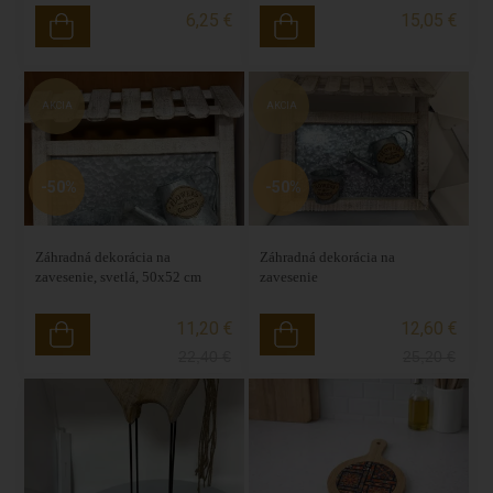
6,25 €
15,05 €
AKCIA
AKCIA
-50%
-50%
Záhradná dekorácia na
Záhradná dekorácia na
zavesenie, svetlá, 50x52 cm
zavesenie
11,20 €
12,60 €
22,40
€
25,20
€