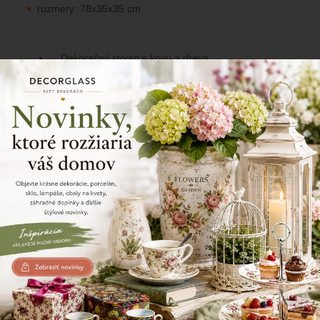
rozmery: 78x35x35 cm
Dekoračný stojan s kovu a dreva
39/138
Zdielajte tento produkt
Naposledy prezerané produkty