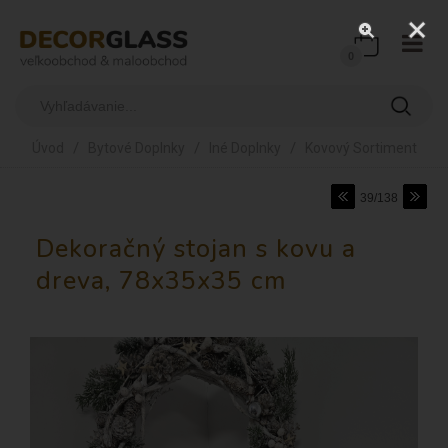
0
/
/
/
Úvod
Bytové Doplnky
Iné Doplnky
Kovový Sortiment
39/138
Dekoračný stojan s kovu a
dreva, 78x35x35 cm