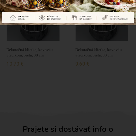
Dekoračná klietka, kovová s
Dekoračná klietka, kovová s
vtáčikom, biela, 38 cm
vtáčikom, biela, 33 cm
10,70 €
9,60 €
Prajete si dostávať info o