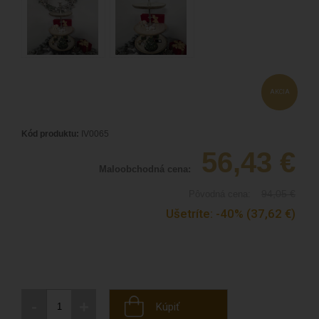
AKCIA
Kód produktu:
IV0065
56,43
€
Maloobchodná cena:
94,05
€
Pôvodná cena:
Ušetríte:
-40%
(37,62
€
)
-
+
Kúpiť