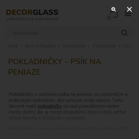
0
/
/
/
/
Úvod
Bytové Doplnky
Iné Doplnky
Pokladničky
Pes
POKLADNIČKY - PSÍK NA
PENIAZE
Pokladničky s motívom psíka na peniaze sú roztomilým a
praktickým spôsobom, ako uchovať svoje úspory. Tieto
šikovné malé
pokladničky
sa stali populárnymi nielen
medzi deťmi, ale aj medzi dospelými, ktorí si chcú udržať
dobré návyky v súvislosti s peniazmi.
Pokladničky v tvare psíka majú rôzne dizajny a farby. Môžu
byť vyrobené z rôznych materiálov, ako je keramika,