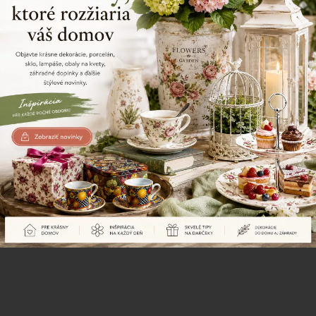
Naposledy prezerané produkty
Dekoračná klietka, kovová s
Dekoračná klietka, kovová s
vtáčikom, biela, 38 cm
vtáčikom, biela, 33 cm
10,70 €
9,60 €