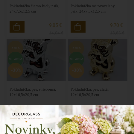
Pokladnička čierno-biely psík,
Pokladnička mätovozelený
24x7,5x12,5 cm
psík, 24x7,5x12,5 cm
9,85 €
9,70 €
14,04
€
13,86
€
AKCIA
AKCIA
SKLADOM
SKLADOM
-30%
-30%
Pokladnička, pes, strieborná,
Pokladnička, pes, zlatá,
12x16,5x20,5 cm
12x16,5x20,5 cm
13,80 €
13,80 €
19,68
€
19,68
€