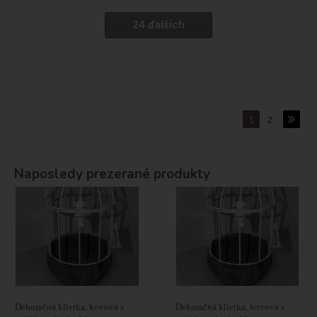
24 ďalších
1
2
Naposledy prezerané produkty
Dekoračná klietka, kovová s
Dekoračná klietka, kovová s