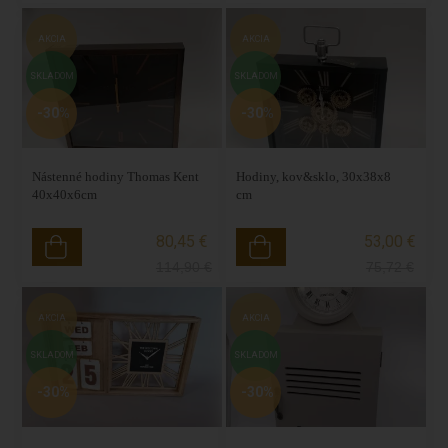
AKCIA
AKCIA
SKLADOM
SKLADOM
-30%
-30%
Nástenné hodiny Thomas Kent
Hodiny, kov&sklo, 30x38x8
40x40x6cm
cm
80,45 €
53,00 €
114,90
€
75,72
€
AKCIA
AKCIA
SKLADOM
SKLADOM
-30%
-30%