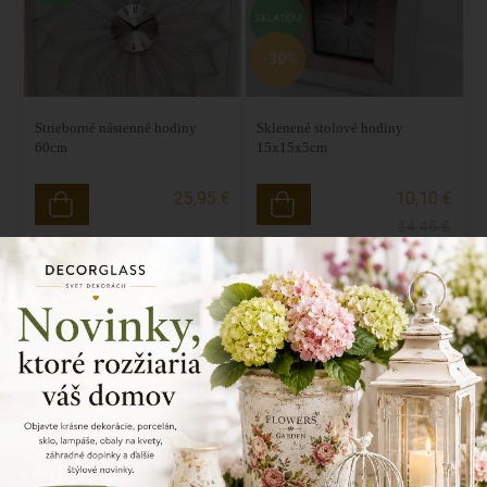
SKLADOM
-30%
Strieborné nástenné hodiny
Sklenené stolové hodiny
60cm
15x15x5cm
25,95 €
10,10 €
14,46
€
AKCIA
AKCIA
SKLADOM
SKLADOM
-30%
-30%
Hodiny na stenu 30 x4cm
Kovové hodiny 20x20x8cm