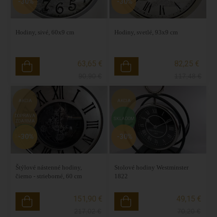
-30%
-30%
Hodiny, sivé, 60x9 cm
Hodiny, svetlé, 93x9 cm
63,65 €
82,25 €
90,90
€
117,48
€
AKCIA
AKCIA
DOPRAVA
SKLADOM
ZDARMA
-30%
-30%
SKLADOM
Štýlové nástenné hodiny,
Stolové hodiny Westminster
čierno - strieborné, 60 cm
1822
151,90 €
49,15 €
217,02
€
70,20
€