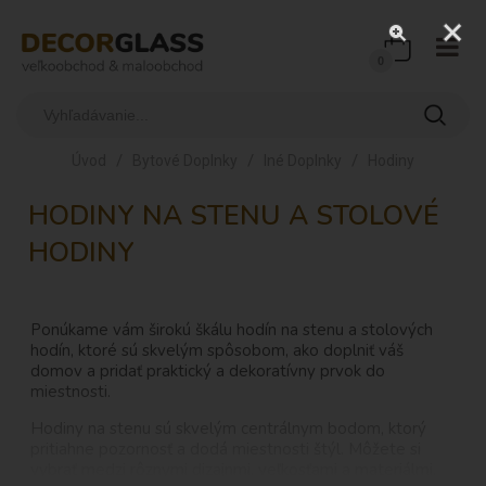
0
/
/
/
Úvod
Bytové Doplnky
Iné Doplnky
Hodiny
HODINY NA STENU A STOLOVÉ
HODINY
Ponúkame vám širokú škálu hodín na stenu a stolových
hodín, ktoré sú skvelým spôsobom, ako doplniť váš
domov a pridať praktický a dekoratívny prvok do
miestnosti.
Hodiny na stenu sú skvelým centrálnym bodom, ktorý
pritiahne pozornosť a dodá miestnosti štýl. Môžete si
vybrať medzi rôznymi dizajnmi, veľkosťami a materiálmi,