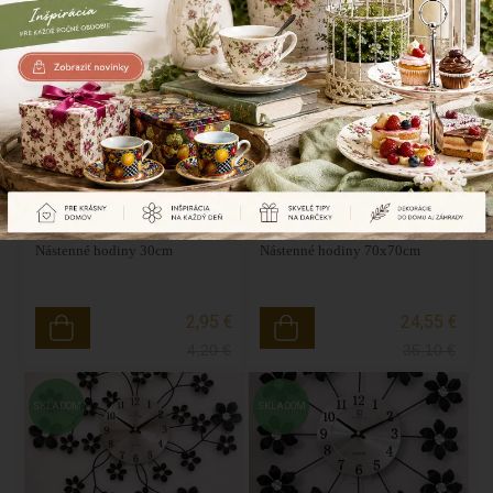
5,75 €
15,30 €
8,22
€
21,84
€
AKCIA
AKCIA
SKLADOM
SKLADOM
-30%
-30%
Nástenné hodiny 30cm
Nástenné hodiny 70x70cm
2,95 €
24,55 €
4,20
€
35,10
€
SKLADOM
SKLADOM