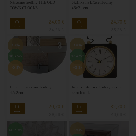
Nástenné hodiny THE OLD
Skrinka na kľúče Hodiny
TOWN CLOCKS
46x21 cm
24,00 €
24,70 €
34,26
€
35,28
€
AKCIA
AKCIA
SKLADOM
SKLADOM
-30%
-30%
Drevené nástenné hodiny
Kovové stolové hodiny v tvare
42x2cm
retro budíka
20,70 €
32,70 €
29,58
€
46,68
€
SKLADOM
AKCIA