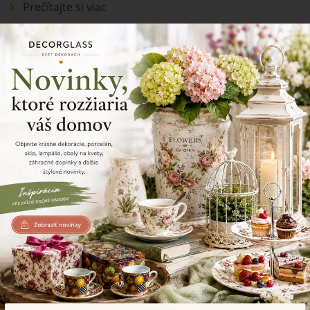
Prečítajte si viac
Keramika
Sú keramické misky vhodné na servírovanie
jedla?
Áno, keramické misky sú veľmi vhodné na servírovanie jedla. Sú
praktické, estetické a vďaka širokej ponuke tvarov a dizajnov sa hodia na
každodenné aj slávnostné stolovanie.
Prečítajte si viac
Keramika