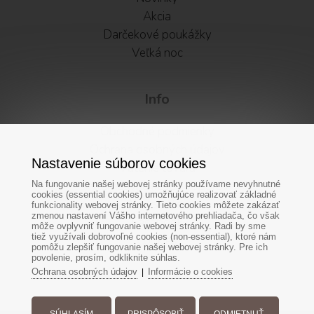
Akcia
Darčekové poukážky
Veľká noc
Info
Obchodné podmienky
Ochrana osobných údajov
Nastavenie súborov cookies
Vátenie tovaru
Alternatívne riešenie sporov
Na fungovanie našej webovej stránky používame nevyhnutné
cookies (essential cookies) umožňujúce realizovať základné
Newsletter
funkcionality webovej stránky. Tieto cookies môžete zakázať
zmenou nastavení Vášho internetového prehliadača, čo však
Facebook
môže ovplyvniť fungovanie webovej stránky. Radi by sme
tiež využívali dobrovoľné cookies (non-essential), ktoré nám
Cookies
pomôžu zlepšiť fungovanie našej webovej stránky. Pre ich
povolenie, prosím, odkliknite súhlas.
Ochrana osobných údajov
Informácie o cookies
|