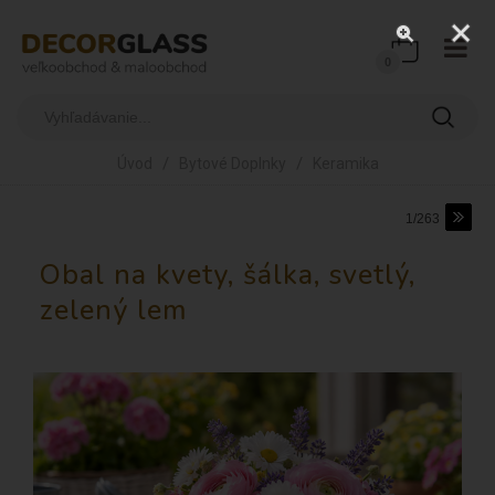
0
/
/
Úvod
Bytové Doplnky
Keramika
1/263
Obal na kvety, šálka, svetlý,
zelený lem