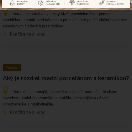
Ako sa starať o keramické vázy a svietniky?
Keramické vázy a svietniky stačí pravidelne čistiť jemnou
handričkou, chrániť pred nárazmi a pri znečistení použiť vlažnú vodu bez
agresívnych čistiacich prostriedkov.
Prečítajte si viac
Porcelán
Aký je rozdiel medzi porcelánom a keramikou?
Porcelán je jemnejší, pevnejší a odolnejší materiál s hladkým
povrchom, zatiaľ čo keramika je hrubšia, pórovitejšia a pôsobí
prirodzenejšie a rustikálnejšie.
Prečítajte si viac