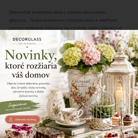
Dekoračná keramická váza s matnou vzorovanou
glazúrou. Svojou kreatívnou imitáciou kovu a reliéfnym
vzorom poskytuje inšpiráciu na výzdobu vášho interiéru aj
terás.
151/164
Zdielajte tento produkt