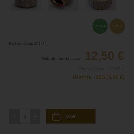
SKLADOM
AKCIA
Kód produktu:
303289
12,50
€
Maloobchodná cena:
17,88
€
Pôvodná cena:
Ušetríte:
-30%
(5,38
€
)
-
+
Kúpiť