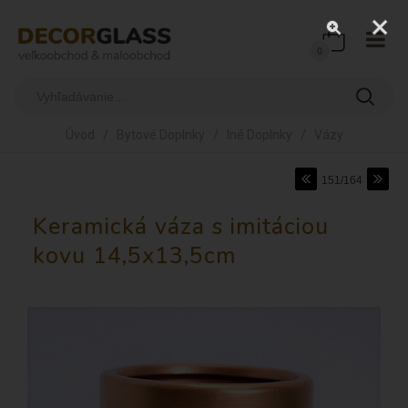
0
/
/
/
Úvod
Bytové Doplnky
Iné Doplnky
Vázy
151/164
Keramická váza s imitáciou
kovu 14,5x13,5cm