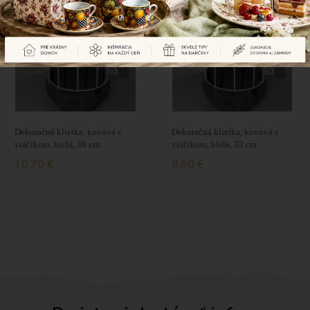
Naposledy prezerané produkty
Dekoračná klietka, kovová s
Dekoračná klietka, kovová s
vtáčikom, biela, 38 cm
vtáčikom, biela, 33 cm
10,70 €
9,60 €