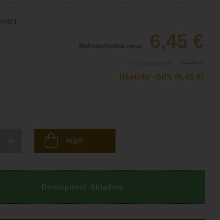
49961
6,45
€
Maloobchodná cena:
12,90
€
Pôvodná cena:
Ušetríte:
-50%
(6,45
€
)
+
Kúpiť
Dostupnosť:
Skladom