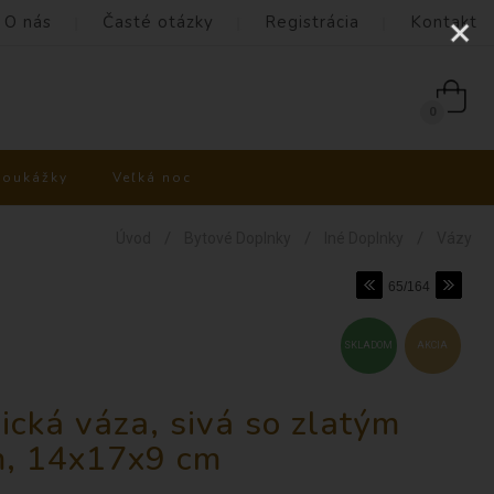
O nás
Časté otázky
Registrácia
Kontakt
0
poukážky
Veľká noc
/
/
/
Úvod
Bytové Doplnky
Iné Doplnky
Vázy
65/164
SKLADOM
AKCIA
ická váza, sivá so zlatým
, 14x17x9 cm