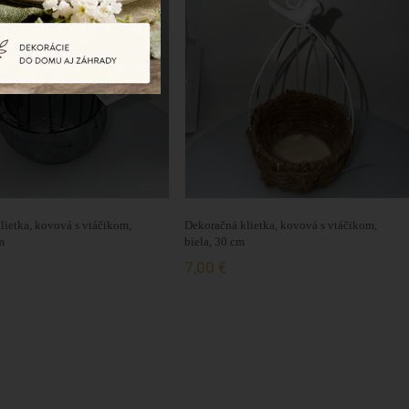
lietka, kovová s vtáčikom,
Dekoračná klietka, kovová s vtáčikom,
m
biela, 30 cm
7,00 €