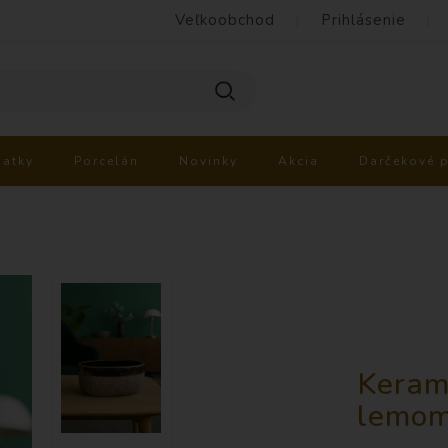
Veľkoobchod
Prihlásenie
iatky
Porcelán
Novinky
Akcia
Darčekové 
Keram
lemom