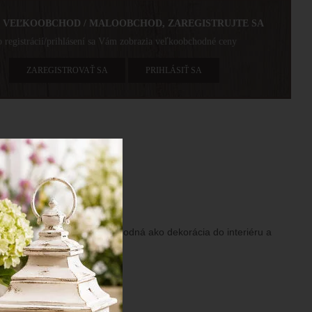
E VEĽKOOBCHOD / MALOOBCHOD, ZAREGISTRUJTE SA
 registrácií/prihlásení sa Vám zobrazia veľkoobchodné ceny
ZAREGISTROVAŤ SA
PRIHLÁSIŤ SA
4x17x9 cm
keramika
a, sivá so zlatým lemom, vhodná ako dekorácia do interiéru a
éru.