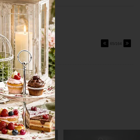
65/164