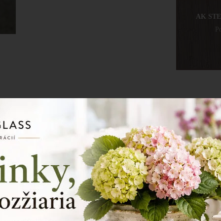
AK ST
Po
Vlastnosti
rozmer: 1
materiál: 
Keramická váz
teplého exteri