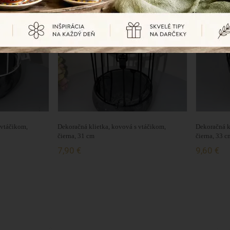
 vtáčikom,
Dekoračná klietka, kovová s vtáčikom,
Dekoračná k
čierna, 31 cm
čierna, 33 c
7,90 €
9,60 €