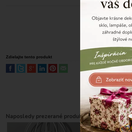
Zdielajte tento produkt
Naposledy prezerané produkty