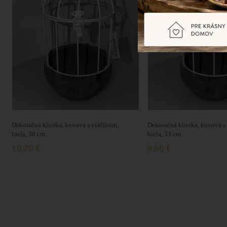
Dekoračná klietka, kovová s vtáčikom,
Dekoračná klietka, kovová s
biela, 38 cm
biela, 33 cm
10,70 €
9,60 €