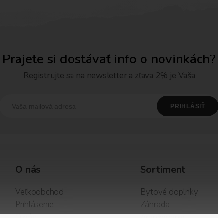
Prajete si dostávať info o novinkách?
Registrujte sa na newsletter a zľava 2% je Vaša
O nás
Sortiment
Veľkoobchod
Bytové doplnky
Prihlásenie
Záhrada
O nás
Aranžovanie