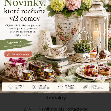
Prajete si dostávať info o
novinkách?
Registrujte sa na newsletter a zľava 2% je Vaša
Kontakty
Neváhajte nás kontaktovať