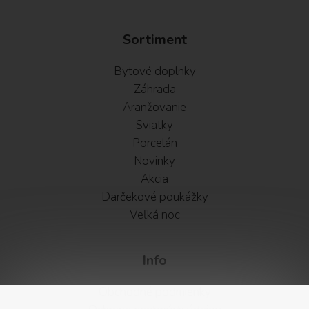
Sortiment
Bytové doplnky
Záhrada
Aranžovanie
Sviatky
Porcelán
Novinky
Akcia
Darčekové poukážky
Veľká noc
Info
Obchodné podmienky