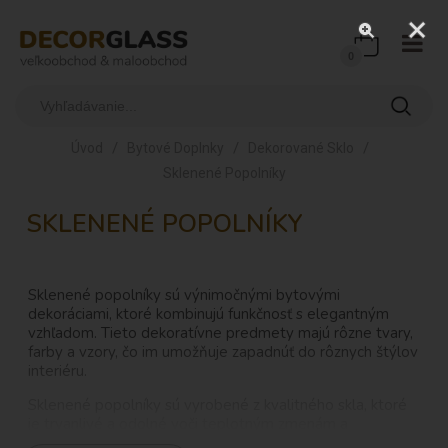
0
/
/
/
Úvod
Bytové Doplnky
Dekorované Sklo
Sklenené Popolníky
SKLENENÉ POPOLNÍKY
Sklenené popolníky sú výnimočnými bytovými
dekoráciami, ktoré kombinujú funkčnosť s elegantným
vzhľadom. Tieto dekoratívne predmety majú rôzne tvary,
farby a vzory, čo im umožňuje zapadnúť do rôznych štýlov
interiéru.
Sklenené popolníky sú vyrobené z kvalitného skla, ktoré
je trvanlivé a odolné voči teplotným zmenám a
opotrebovaniu. Ich hladký povrch a lesklý vzhľad im