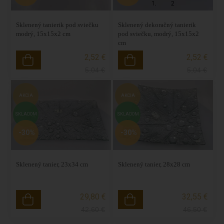
Sklenený tanierik pod sviečku
Sklenený dekoračný tanierik
modrý, 15x15x2 cm
pod sviečku, modrý, 15x15x2
cm
2,52 €
2,52 €
5,04
€
5,04
€
AKCIA
AKCIA
SKLADOM
SKLADOM
-30%
-30%
Sklenený tanier, 23x34 cm
Sklenený tanier, 28x28 cm
29,80 €
32,55 €
42,60
€
46,50
€