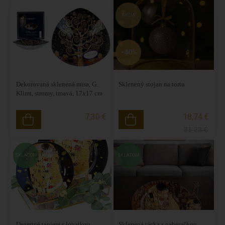
AKCIA
-40%
Dekorovaná sklenená misa, G.
Sklenený stojan na tortu
Klimt, stromy, tmavá, 17x17 cm
7,30 €
18,74 €
31,23
€
SKLADOM
SKLADOM
Dezertné taniere s lopatkou,
Sklenená tácka s naberačkou,