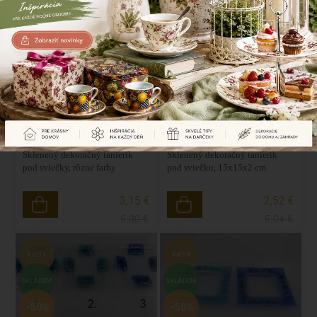
22,70 €
2,52 €
5,04
€
AKCIA
AKCIA
SKLADOM
SKLADOM
-50%
-50%
Sklenený dekoračný tanierik
Sklenený dekoračný tanierik
pod sviečky, rôzne farby
pod sviečku, 15x15x2 cm
3,15 €
2,52 €
6,30
€
5,04
€
AKCIA
AKCIA
SKLADOM
SKLADOM
-50%
-50%