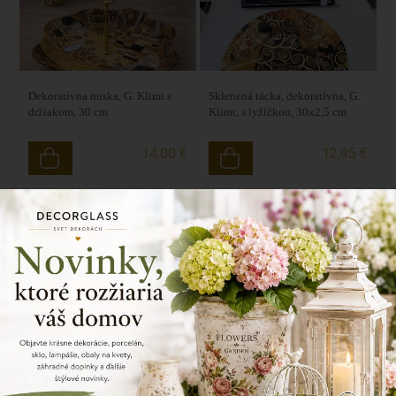
Dekoratívna miska, G. Klimt s
Sklenená tácka, dekoratívna, G.
držiakom, 30 cm
Klimt, s lyžičkou, 30x2,5 cm
14,00 €
12,95 €
SKLADOM
AKCIA
SKLADOM
-50%
3-sada sklenené tácky, G. Klimt
Sklenený dekoračný tanierik
pod sviečku, 15x15x2 cm