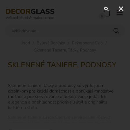
0
/
/
/
Úvod
Bytové Doplnky
Dekorované Sklo
Sklenené Taniere, Tácky, Podnosy
SKLENENÉ TANIERE, PODNOSY
Sklenené taniere, tácky a podnosy sú vynikajúcim
doplnkom pre každú domácnosť a ponúkajú množstvo
možností pre servírovanie a dekorovanie jedál. Ich
elegancia a priehľadnosť pridávajú štýl a originalitu
každému stolu.
Sklenené taniere sú ideálne pre servírovanie rôznych
pokrmov. Môžete ich použiť pre prezentáciu hlavných
jedál, predkrmov, dezertov alebo iných pochúťok. Ich číra