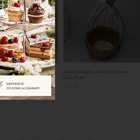
lietka, kovová s vtáčikom,
Dekoračná klietka, kovová s vtáčikom,
m
biela, 30 cm
7,00 €