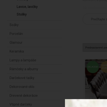
Lavice, lavičky
Ak preferujete
a inovatívny di
Stolíky
vám umožnia vyb
Prečítajte 
Naša ponuka lu
Sošky
dizajnovú fote
Porcelán
Okrem estetiky 
vyrobené z kva
Glamour
Nakupovanie v 
Keramika
ohľadu na to, č
ktorý bude skv
Lampy a lampáše
DOP
SKLADOM
ZDA
Rámčeky a albumy
Darčekové tašky
Dekorované sklo
Drevené dekorácie
Vtipné darčeky