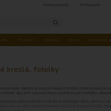
Veľkoobchod
Prihlásenie
iatky
Porcelán
Novinky
Akcia
Darčekové 
é kreslá, fotelky
vnej ponuke nájdete aj luxusné kreslá a fotelky, ktoré prinesú do 
 a foteliek, aby sme vyhoveli vkusu a preferenciám každého zákazní
usné kusy patria kožené kreslá, ktoré dodávajú vášmu domovu vý
anlivosťou, čo robí z kožených kresiel skutočný šperk pre každý in
oru pri sedení.