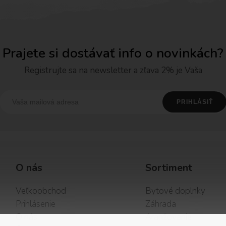
Prajete si dostávať info o novinkách?
Registrujte sa na newsletter a zľava 2% je Vaša
O nás
Sortiment
Veľkoobchod
Bytové doplnky
Prihlásenie
Záhrada
O nás
Aranžovanie