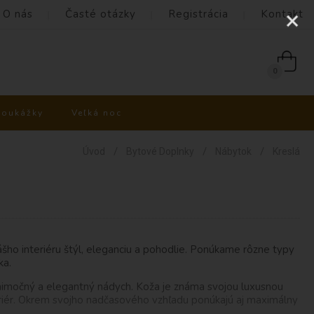
O nás
Časté otázky
Registrácia
Kontakt
0
poukážky
Veľká noc
/
/
/
Úvod
Bytové Doplnky
Nábytok
Kreslá
vášho interiéru štýl, eleganciu a pohodlie. Ponúkame rôzne typy
ka.
nimočný a elegantný nádych. Koža je známa svojou luxusnou
teriér. Okrem svojho nadčasového vzhľadu ponúkajú aj maximálny