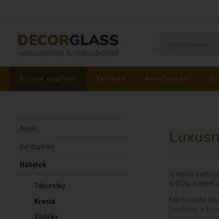
Bytové doplnky
Záhrada
Aranžovanie
Sv
Anjeli
Luxusn
Iné doplnky
Nábytok
V našej exkluzí
a štýly kresiel
Taburetky
Medzi naše lux
Kreslá
textúrou a trv
Stoličky
komfort a podp