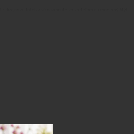
Naše dizajnové fotelky sú navrhnuté so zreteľom na moderný štýl
pre svoj interiér. Ponúkame rôzne tvary, farby a materiály, ktoré
.
te si vybrať kožené kreslo s dizajnovými prvkami alebo
óniu medzi luxusom a inovatívnym dizajnom.
e našich kresiel a foteliek. Naše luxusné kreslá a fotelky sú
ivotnosť a maximálnu spokojnosť zákazníkov.
vybrať z rozmanitej ponuky luxusných kresiel a foteliek. Bez
bináciu, zaručujeme vám, že získate nábytok vysokej kvality,