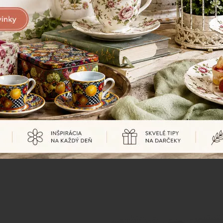
 vtáčikom,
Dekoračná klietka, kovová s vtáčikom,
Dekoračná k
čierna, 31 cm
čierna, 33 c
7,90 €
9,60 €