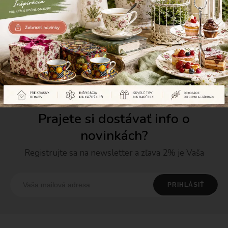
10,70 €
9,60 €
Prajete si dostávať info o
novinkách?
Registrujte sa na newsletter a zľava 2% je Vaša