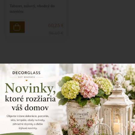
Taburet, ružový, vhodný do
interiéru
60,25 €
86,10
€
Naposledy prezerané produkty
Dekoračná klietka, kovová s
Dekoračná klietka, kovová s
vtáčikom, biela, 38 cm
vtáčikom, biela, 33 cm