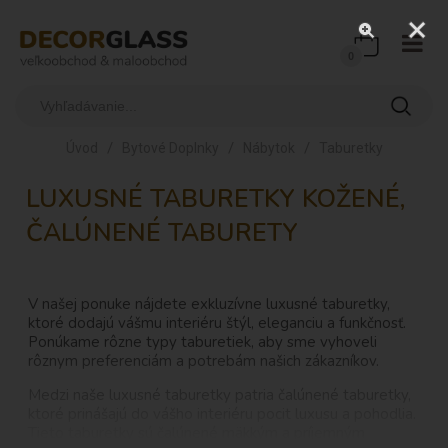
0
/
/
/
Úvod
Bytové Doplnky
Nábytok
Taburetky
LUXUSNÉ TABURETKY KOŽENÉ,
ČALÚNENÉ TABURETY
V našej ponuke nájdete exkluzívne luxusné taburetky,
ktoré dodajú vášmu interiéru štýl, eleganciu a funkčnosť.
Ponúkame rôzne typy taburetiek, aby sme vyhoveli
rôznym preferenciám a potrebám našich zákazníkov.
Medzi naše luxusné taburetky patria čalúnené taburetky,
ktoré prinášajú do vášho interiéru pocit luxusu a pohodlia.
Tieto taburetky sú čalúnené mäkkým a príjemným