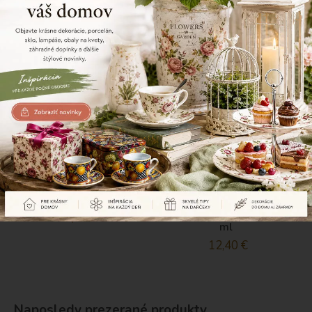
Dekorácia, sušina,
Hrnček so
strieborná
zaparovačom,
LINNEA, farebný, 430
9,40 €
ml
12,40 €
Naposledy prezerané produkty