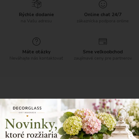
Rýchle dodanie
Online chat 24/7
na Vašu adresu
zákaznícka podpora online
Máte otázky
Sme veľkoobchod
Neváhajte nás kontaktovať
zaujímavé ceny pre partnerov
NOVINKY
Vybrali sme pre vás