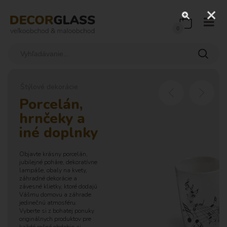
0
Štýlové dekorácie
Porcelán,
hrnčeky a
iné doplnky
Objavte krásny porcelán,
jubilejné poháre, dekoratívne
lampáše, obaly na kvety,
záhradné dekorácie a
závesné klietky, ktoré dodajú
Vášmu domovu a záhrade
jedinečnú atmosféru.
Vyberte si z bohatej ponuky
originálnych produktov pre