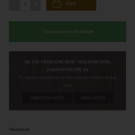
-
+
Kúpiť
Dostupnosť:
Skladom
AK STE VEĽKOOBCHOD / MALOOBCHOD,
ZAREGISTRUJTE SA
Po registrácií/prihlásení sa Vám zobrazia veľkoobchodné
ceny
ZAREGISTROVAŤ SA
PRIHLÁSIŤ SA
Vlastnosti