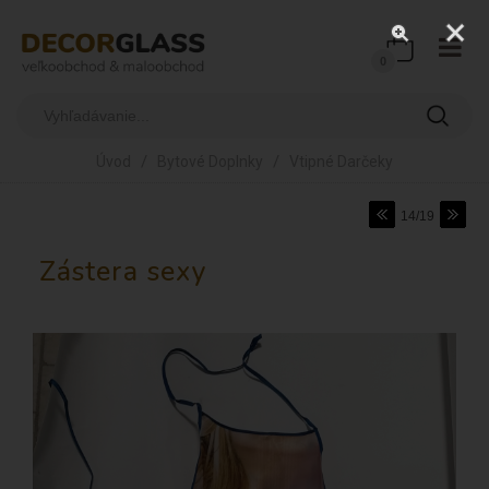
0
/
/
Úvod
Bytové Doplnky
Vtipné Darčeky
14/19
Zástera sexy