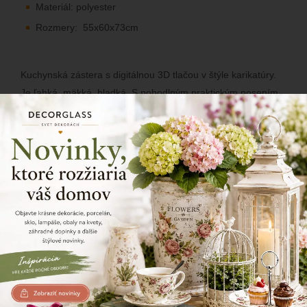
Materiál: polyester
Rozmery: 55x60x73cm
Kuchynská zástera s digitálnou 3D tlačou v štýle karikatúry.
Je ľahká, mäkká, hladká. S pohodlným praktickým nosením.
Vytvára zábavnú, zaujímavú a kreatívnu postavu. Ideálne pre
varenie, grilovanie, servírovanie a párty.
14/19
Zdielajte tento produkt