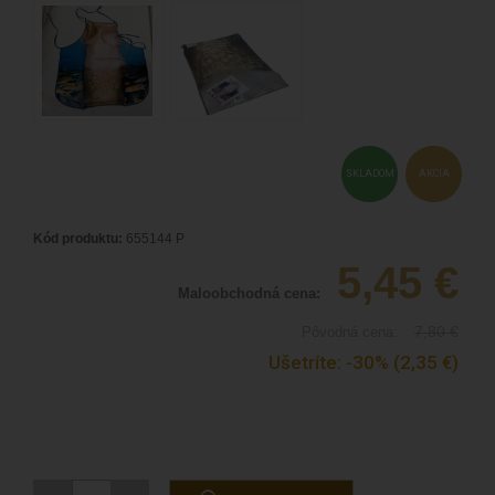
SKLADOM
AKCIA
Kód produktu:
655144 P
5,45
€
Maloobchodná cena:
7,80
€
Pôvodná cena:
Ušetríte:
-30%
(2,35
€
)