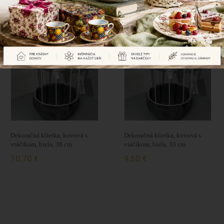
Naposledy prezerané produkty
Dekoračná klietka, kovová s
Dekoračná klietka, kovová s
vtáčikom, biela, 38 cm
vtáčikom, biela, 33 cm
10,70 €
9,60 €