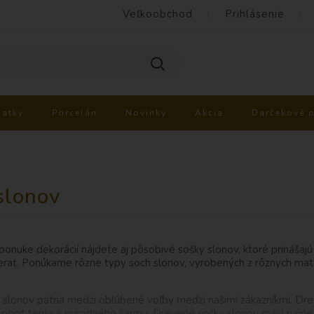
Veľkoobchod
Prihlásenie
iatky
Porcelán
Novinky
Akcia
Darčekové 
slonov
 ponuke dekorácií nájdete aj pôsobivé sošky slonov, ktoré prinášaj
erat. Ponúkame rôzne typy soch slonov, vyrobených z rôznych mate
slonov patria medzi obľúbené voľby medzi našimi zákazníkmi. Drev
u pocit tepla a prírodného šarmu. Drevené sošky slonov majú ručne 