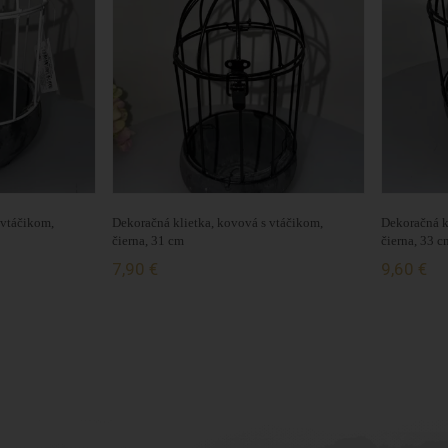
 vtáčikom,
Dekoračná klietka, kovová s vtáčikom,
Dekoračná k
čierna, 31 cm
čierna, 33 c
7,90 €
9,60 €