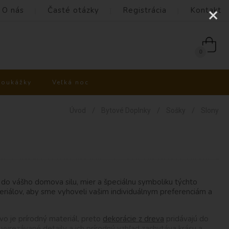
O nás
Časté otázky
Registrácia
Kontakt
0
poukážky
Veľká noc
/
/
/
Úvod
Bytové Doplnky
Sošky
Slony
ú do vášho domova silu, mier a špeciálnu symboliku týchto
riálov, aby sme vyhoveli vašim individuálnym preferenciám a
o je prírodný materiál, preto
dekorácie z dreva
pridávajú do
vyrezávané detaily a ich prírodný vzhľad zachytáva krásu a