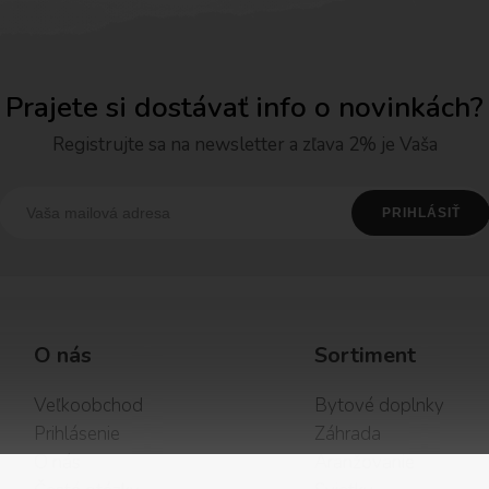
Prajete si dostávať info o novinkách?
Registrujte sa na newsletter a zľava 2% je Vaša
O nás
Sortiment
Veľkoobchod
Bytové doplnky
Prihlásenie
Záhrada
O nás
Aranžovanie