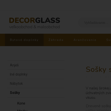
Bytové doplnky
Záhrada
Aranžovanie
Sv
Anjeli
Sošky 
Iné doplnky
Nábytok
V našej širokej
úchvatných zvi
Sošky
vkusu.
Kone
Drevené sošky 
vášho interiér