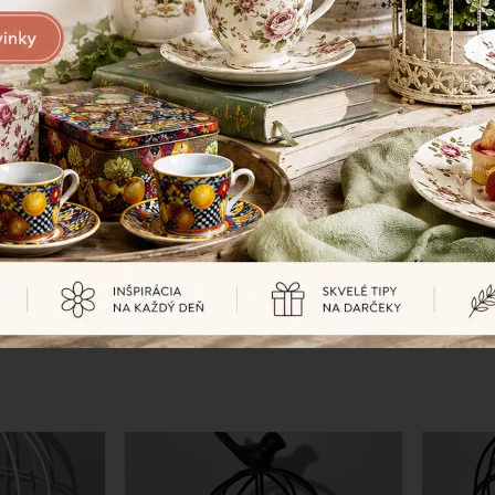
-30%
-30%
a
Slonia záložka
Slon 
2,85 €
8,95 €
4,08
€
12,78
€