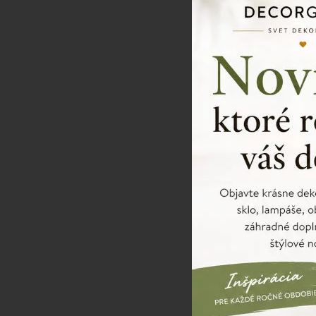
-30%
Minatúrny sl
SKLADOM
AK