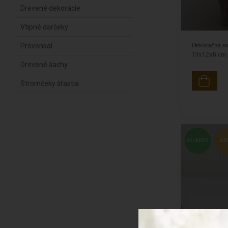
Drevené dekorácie
Vtipné darčeky
Dekoračná so
Provensal
33x12x8 cm
Drevené šachy
Stromčeky šťastia
SKLADOM
AK