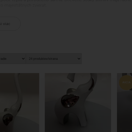
to majestátnych zvierat.
y slonov sú inou možnosťou, ktorá ponúka jemné spracovanie a krá
úrami, čo dodáva do vášho domova živost a zaujímavosť. Okrem bežn
si viac
 čajovú sviečku
, vytvárajúc útulnú atmosféru a príjemné svetlo.
sa tiež nachádzajú originálne a praktické sošky slonov v podobe kn
e knihy.
ajú rôzne významy a symboliku v rôznych kultúrach. Sú považované 
 vašom domove môže priniesť pocit ochrany a pozitívnu energiu.
 sa môžete rozhodnúť medzi rôznymi veľkosťami, farbami a dizajnmi
ičku alebo na stolík, alebo väčšiu sošku, ktorá sa stane výrazným 
dizajn alebo farebné a výrazné sochy, v našej ponuke nájdete to, č
AKCIA
nov sú vyrobené s ohľadom na kvalitu, detaily a estetický výraz. K
h materiálov a techník, aby splnila vaše očakávania a priniesla do vá