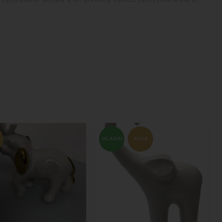
sne detaily. Keramika umožňuje vytvoriť sošky s pestrými
ých soch môžete tiež nájsť keramickú sošku slona, ktorá slúži
ižných záložiek. Tieto sošky majú tvar slona a slúžia ako
za symbol šťastia, sily, múdrosti a dlhovekosti. Prítomnosť
 soch slonov. Môžete si vybrať malú sošku, ktorá sa ľahko
prvkom vášho interiéru. Či už preferujete jednoduchý a
o hľadáte.
SKLADOM
AKCIA
aždá socha je starostlivo vybraná a vyrobená s použitím
šho domova krásu a štýl, ktorý si zaslúžite.