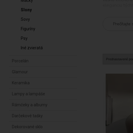
Mačky
eleganciu tých
Slony
Keramické sošk
Sovy
farbami a text
Prečítajte 
ako
svietnik na
Figuríny
V našej ponuke 
Psy
ozdoba pre vaš
Iné zvieratá
Sošky slonov m
sošky slona vo
Porcelán
V našej ponuke
Glamour
umiestni na pol
minimalistický 
Keramika
Naše sošky slo
Lampy a lampáše
najkvalitnejšíc
Rámčeky a albumy
Darčekové tašky
Dekorované sklo