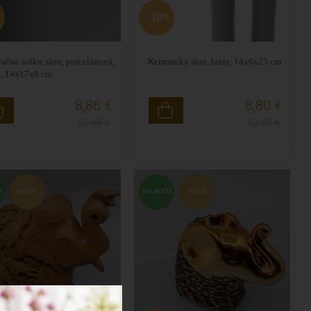
-30%
ačná soška, slon, porcelánová,
Keramický slon, biely, 14x6x25 cm
á, 14x17x8 cm
8,86 €
8,80 €
12,65
€
12,60
€
M
AKCIA
SKLADOM
AKCIA