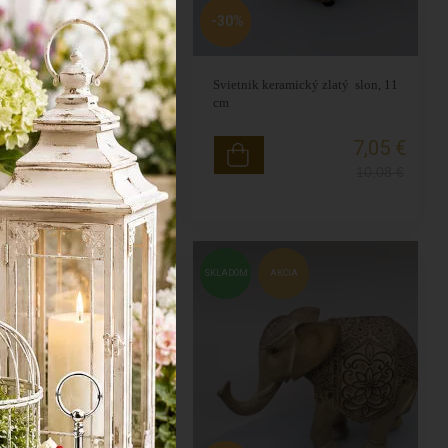
-30%
ený slon 27x29x10cm
Svietnik keramický zlatý slon, 11
cm
24,25 €
7,05 €
34,62
€
10,08
€
M
AKCIA
SKLADOM
AKCIA