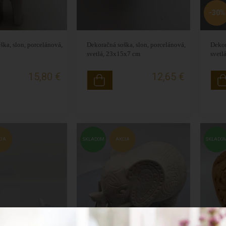
-30%
ška, slon, porcelánová,
Dekoračná soška, slon, porcelánová,
Dekor
svetlá, 23x15x7 cm
svetl
15,80 €
12,65 €
CIA
SKLADOM
AKCIA
SKLADO