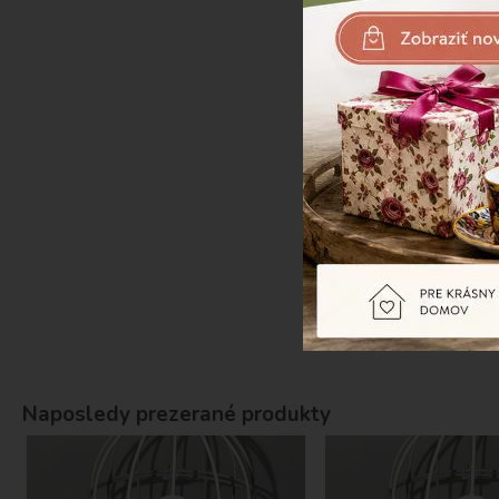
-30%
Sloníky 4sad
Naposledy prezerané produkty