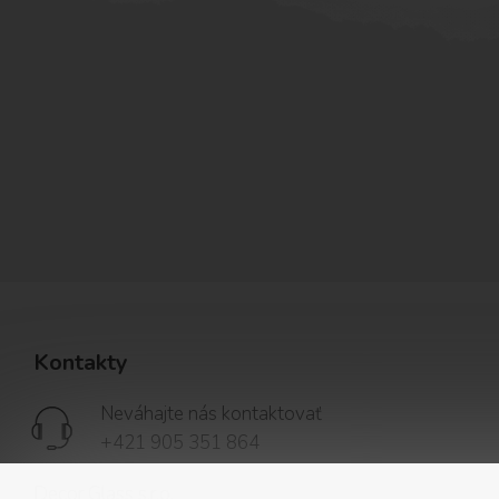
Kontakty
Neváhajte nás kontaktovať
+421 905 351 864
Decor Glass s.r.o.