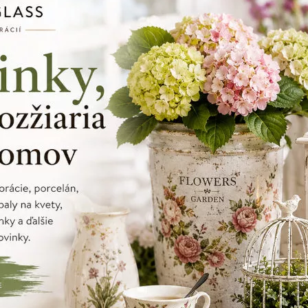
-30%
-30%
oník. 4mix
Slon, dekoračný, svetlý, keramický,
Drev
14x20x11 cm
7,50 €
14,20 €
10,74
€
20,28
€
CIA
SKLADOM
AKCIA
SKLADO