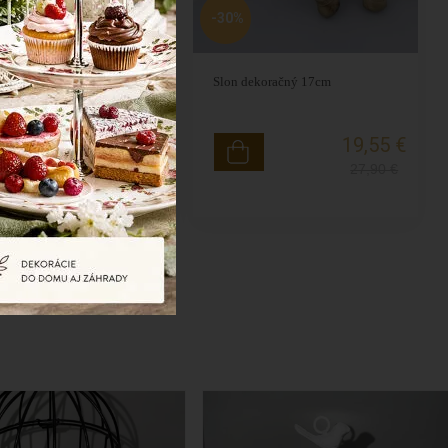
-30%
svetlý dekoračný 21cm
Slon dekoračný 17cm
3,20 €
19,55 €
4,56
€
27,90
€