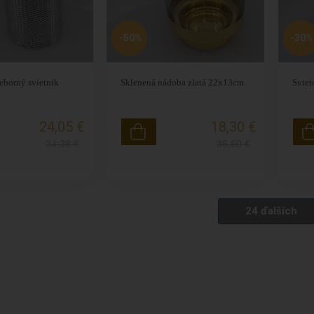
-50%
-30%
ieborný svietnik
Sklenená nádoba zlatá 22x13cm
Sviet
24,05 €
18,30 €
34,38
€
36,60
€
24 ďalších