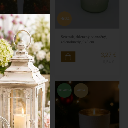
-50%
ený vianočný svietnik
Svietnik, sklenený, vianočný,
20 cm
zelenohnedý, 9x8 cm
7,56 €
3,27 €
12,60
€
6,54
€
M
AKCIA
SKLADOM
AKCIA