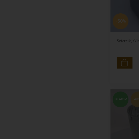
-50%
Svietnik, sk
SKLADOM
AK