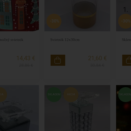
-30%
-30%
nočný svietnik
Svietnik 12x30cm
Sklen
14,43 €
21,60 €
28,86
€
30,84
€
CIA
SKLADOM
AKCIA
SKLADO