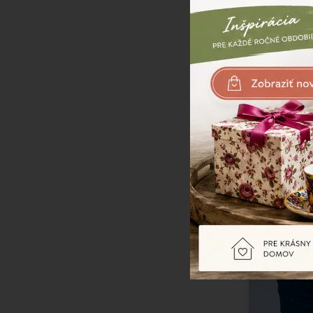
-50%
Svietnik, sk
azúrovohedý
SKLADOM
AK