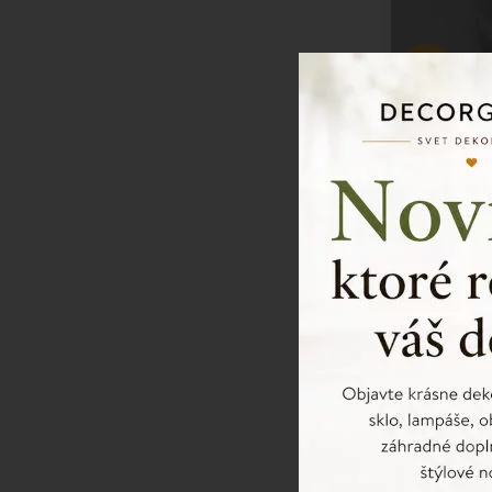
-50%
Vianočný str
14x15cm
SKLADOM
AK