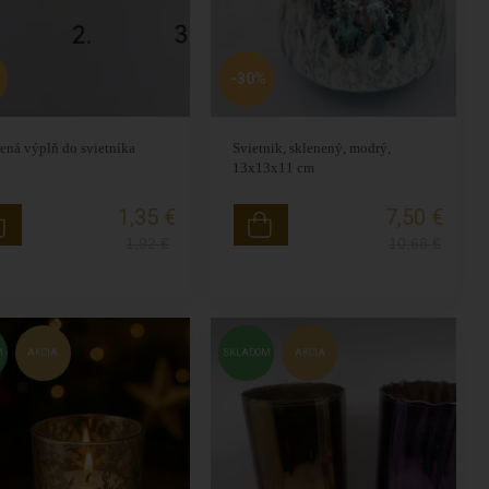
-30%
ená výplň do svietníka
Svietnik, sklenený, modrý,
13x13x11 cm
1,35 €
7,50 €
1,92
€
10,68
€
M
AKCIA
SKLADOM
AKCIA