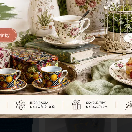
-50%
-50%
lenený, vianočný,
Svietnik, sklenený, vianočný,
Sklen
, 9x8 cm
azúrovohedý, 20x13 cm
3,27 €
14,46 €
6,54
€
28,92
€
CIA
SKLADOM
AKCIA
SKLADO