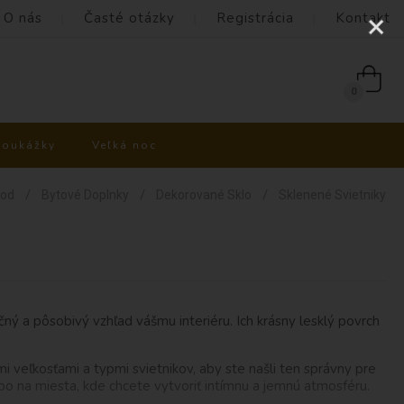
O nás
Časté otázky
Registrácia
Kontakt
0
poukážky
Veľká noc
/
/
/
od
Bytové Doplnky
Dekorované Sklo
Sklenené Svietniky
ný a pôsobivý vzhľad vášmu interiéru. Ich krásny lesklý povrch
i veľkosťami a typmi svietnikov, aby ste našli ten správny pre
bo na miesta, kde chcete vytvoriť intímnu a jemnú atmosféru.