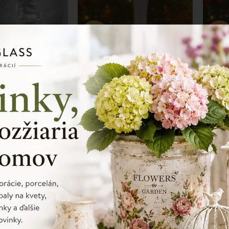
-40%
-40%
ieborný svietnik
Sklenený vianočný svietnik
Sklen
7x7x20 cm
7x7x
9,38 €
7,56 €
18,75
€
12,60
€
CIA
SKLADOM
AKCIA
SKLADO