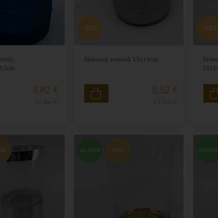
-50%
-50%
etnik,
Sklenený svietnik 13x14cm
Sviet
9,5cm
21x1
8,82 €
8,52 €
17,64
€
17,04
€
CIA
SKLADOM
AKCIA
SKLADO