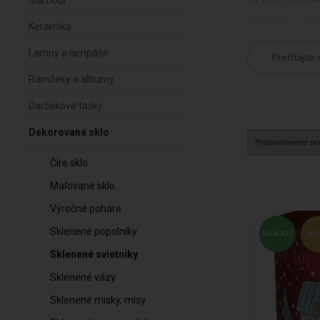
Glamour
Sklenené sviet
Keramika
osvetlenie. Pre
dostatočne sta
Lampy a lampáše
Prečítajte 
Okrem rôznych 
Rámčeky a albumy
jednoduchosť a 
vášho interiéru
Darčekové tašky
Ponúkame aj sa
Dekorované sklo
vytvoriť vkusné
Číre sklo
Okrem samotný
prvok a zárove
Maľované sklo
Sklenené sviet
Výročné poháre
osvetlenie vo 
umiestnené na s
Sklenené popolníky
SKLADOM
AK
Sklenené svietniky
Sklenené vázy
Sklenené misky, misy