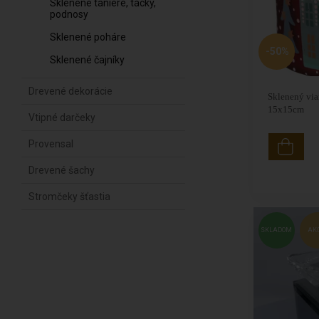
Sklenené taniere, tácky,
podnosy
Sklenené poháre
-50%
Sklenené čajníky
Drevené dekorácie
Sklenený via
15x15cm
Vtipné darčeky
Provensal
Drevené šachy
Stromčeky šťastia
SKLADOM
AK