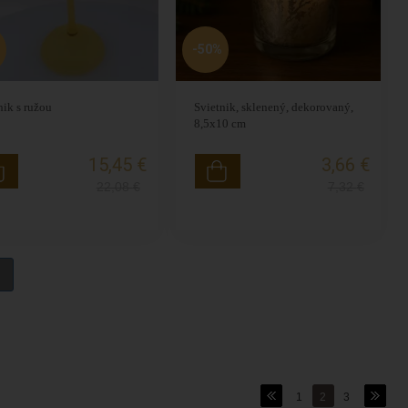
-50%
nik s ružou
Svietnik, sklenený, dekorovaný,
8,5x10 cm
15,45 €
3,66 €
22,08
€
7,32
€
1
2
3