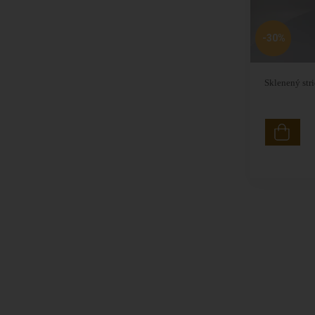
-30%
Sklenený str