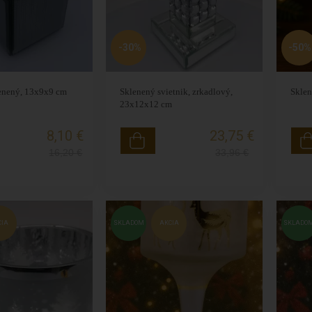
-30%
-50%
lenený, 13x9x9 cm
Sklenený svietnik, zrkadlový,
Sklen
23x12x12 cm
8,10 €
23,75 €
16,20
€
33,96
€
CIA
SKLADOM
AKCIA
SKLADO