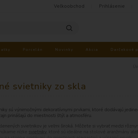
Veľkoobchod
Prihlásenie
iatky
Porcelán
Novinky
Akcia
Darčekové 
Úv
né svietniky zo skla
niky sú výnimočnými dekoratívnymi prvkami, ktoré dodávajú jedineč
ajn prinášajú do miestnosti štýl a atmosféru.
lenených svietnikov je veľmi široká. Môžete si vybrať medzi rôznym
núkame nízke
svietniky
, ktoré sú ideálne na stolové aranžmány ale
ky na stopke pridávajú do miestnosti elegantný a výrazný prvok.