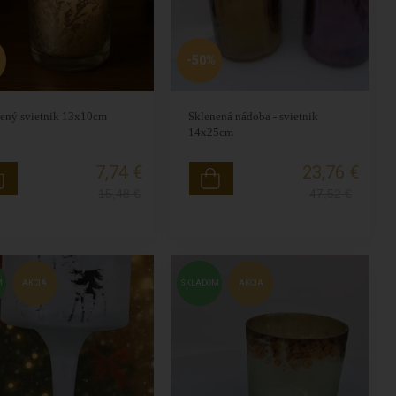
-50%
ený svietnik 13x10cm
Sklenená nádoba - svietnik
14x25cm
7,74 €
23,76 €
15,48
€
47,52
€
M
AKCIA
SKLADOM
AKCIA