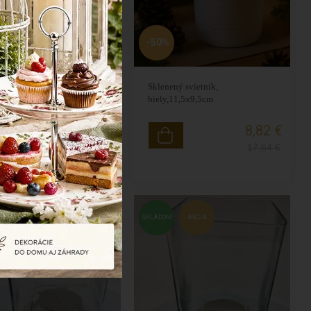
-50%
ený svietnik, váza 12x18cm
Sklenený svietnik,
biely,11,5x9,5cm
7,92 €
8,82 €
15,84
€
17,64
€
M
AKCIA
SKLADOM
AKCIA