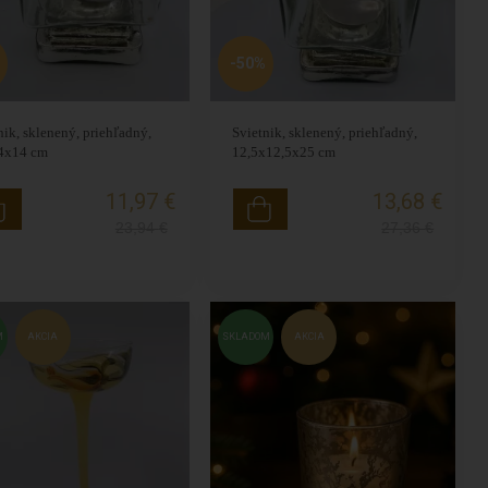
-50%
nik, sklenený, priehľadný,
Svietnik, sklenený, priehľadný,
4x14 cm
12,5x12,5x25 cm
11,97 €
13,68 €
23,94
€
27,36
€
M
AKCIA
SKLADOM
AKCIA