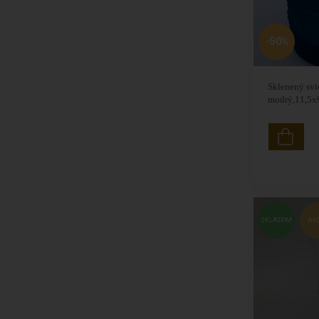
-50%
Sklenený svi
modrý,11,5x
SKLADOM
AK