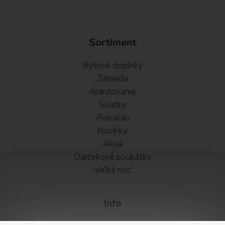
Sortiment
Bytové doplnky
Záhrada
Aranžovanie
Sviatky
Porcelán
Novinky
Akcia
Darčekové poukážky
Veľká noc
Info