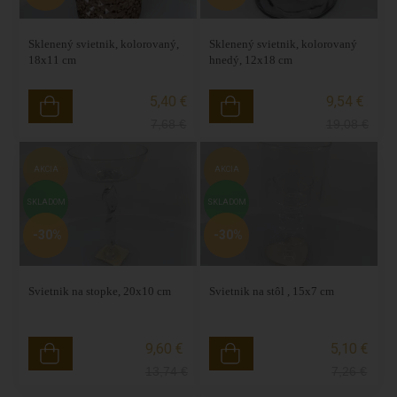
Sklenený svietnik, kolorovaný,
Sklenený svietnik, kolorovaný
18x11 cm
hnedý, 12x18 cm
5,40 €
9,54 €
7,68
€
19,08
€
AKCIA
AKCIA
SKLADOM
SKLADOM
-30%
-30%
Svietnik na stopke, 20x10 cm
Svietnik na stôl , 15x7 cm
9,60 €
5,10 €
13,74
€
7,26
€