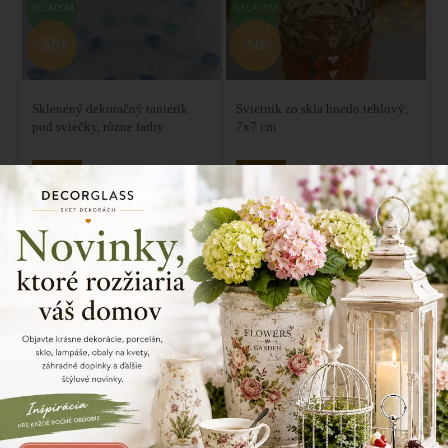
SKLADOM
SKLADOM
-50%
-50%
Sklenený dekoračný tanierik
Svietnik zo skla hnedo tehlový,
pod sviečky, rôzne farby
7x7 cm
3,15 €
2,04 €
6,30
€
4,08
€
AKCIA
AKCIA
SKLADOM
SKLADOM
-50%
-50%
Svietnik zo skla hnedo tehlový,
Svietnik zo skla mix farby v
9x9 cm
baleni, 5x7 cm