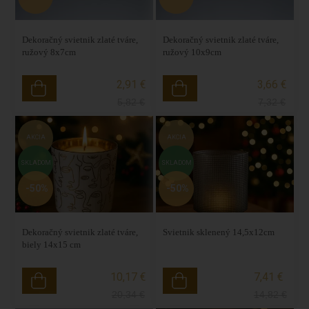
Dekoračný svietnik zlaté tváre,
Dekoračný svietnik zlaté tváre,
ružový 8x7cm
ružový 10x9cm
2,91 €
3,66 €
5,82
€
7,32
€
AKCIA
AKCIA
SKLADOM
SKLADOM
-50%
-50%
Dekoračný svietnik zlaté tváre,
Svietnik sklenený 14,5x12cm
biely 14x15 cm
10,17 €
7,41 €
20,34
€
14,82
€