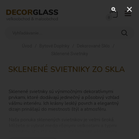
0
/
/
/
Úvod
Bytové Doplnky
Dekorované Sklo
Sklenené Svietniky
SKLENENÉ SVIETNIKY ZO SKLA
Sklenené svietniky sú výnimočnými dekoratívnymi
prvkami, ktoré dodávajú jedinečný a pôsobivý vzhľad
vášmu interiéru. Ich krásny lesklý povrch a elegantný
dizajn prinášajú do miestnosti štýl a atmosféru.
Naša ponuka sklenených svietnikov je veľmi široká.
Môžete si vybrať medzi rôznymi veľkosťami a typmi
svietnikov, aby ste našli ten správny pre váš domov.
Ponúkame nízke
svietniky
, ktoré sú ideálne na stolové