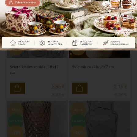
3,06 €
4,05 €
6,12
€
8,10
€
AKCIA
AKCIA
SKLADOM
SKLADOM
-30%
-50%
Svietnik/váza zo skla , 18x12
Svietnik zo skla , 8x7 cm
cm
5,85 €
2,13 €
8,34
€
4,26
€
AKCIA
AKCIA
SKLADOM
SKLADOM
-30%
-50%