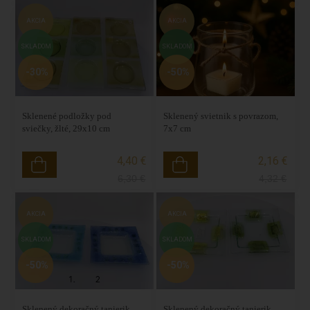
AKCIA
AKCIA
SKLADOM
SKLADOM
-30%
-50%
Sklenené podložky pod
Sklenený svietnik s povrazom,
sviečky, žlté, 29x10 cm
7x7 cm
4,40 €
2,16 €
6,30
€
4,32
€
AKCIA
AKCIA
SKLADOM
SKLADOM
-50%
-50%
Sklenený dekoračný tanierik
Sklenený dekoračný tanierik