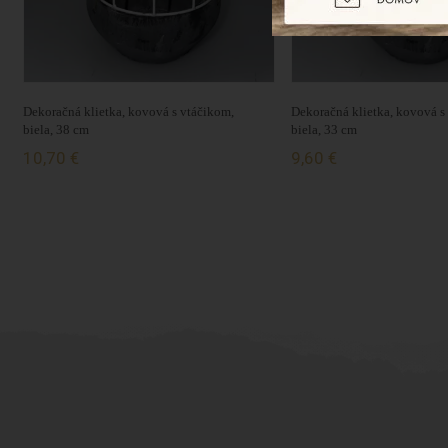
Dekoračná klietka, kovová s vtáčikom,
Dekoračná klietka, kovová s
biela, 38 cm
biela, 33 cm
10,70 €
9,60 €