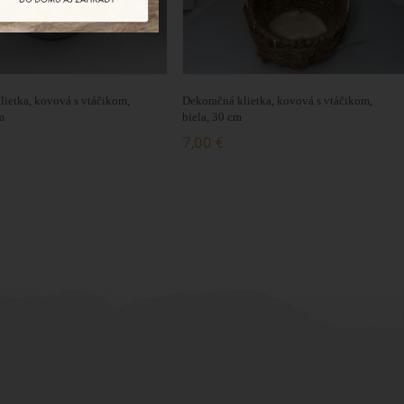
lietka, kovová s vtáčikom,
Dekoračná klietka, kovová s vtáčikom,
m
biela, 30 cm
7,00 €