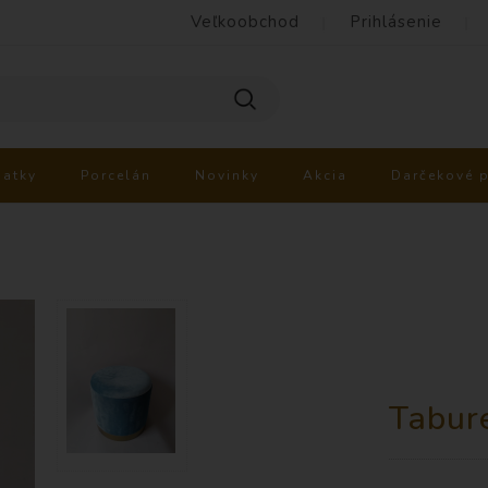
Veľkoobchod
Prihlásenie
iatky
Porcelán
Novinky
Akcia
Darčekové 
Tabur