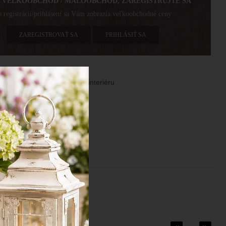
E VEĽKOOBCHOD / MALOOBCHOD, ZAREGISTRUJTE SA
 registrácií/prihlásení sa Vám zobrazia veľkoobchodné ceny
ZAREGISTROVAŤ SA
PRIHLÁSIŤ SA
et, svetlomodrý, vhodný do interiéru
er: 36x34 cm
iál: plyš, drevo