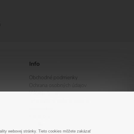
Info
Obchodné podmienky
Ochrana osobných údajov
Vátenie tovaru
Alternatívne riešenie sporov
Newsletter
Facebook
Cookies
lity webovej stránky. Tieto cookies môžete zakázať