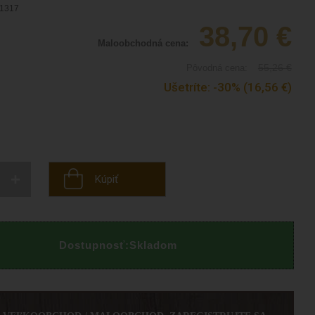
1317
38,70
€
Maloobchodná cena:
55,26
€
Pôvodná cena:
Ušetríte:
-30%
(16,56
€
)
+
Kúpiť
Dostupnosť:
Skladom