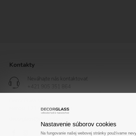
Kontakty
Neváhajte nás kontaktovať
+421 905 351 864
Decor Glass s.r.o.
Milhosť 123, 044 58 Milhosť
decorglass@decorglass.sk
Nastavenie súborov cookies
Na fungovanie našej webovej stránky používame nevyh