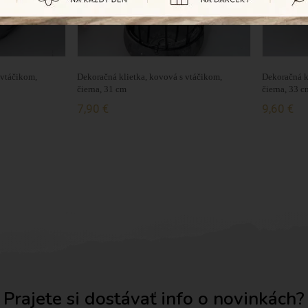
 vtáčikom,
Dekoračná klietka, kovová s vtáčikom,
Dekoračná k
čierna, 31 cm
čierna, 33 c
7,90 €
9,60 €
Prajete si dostávať info o novinkách?