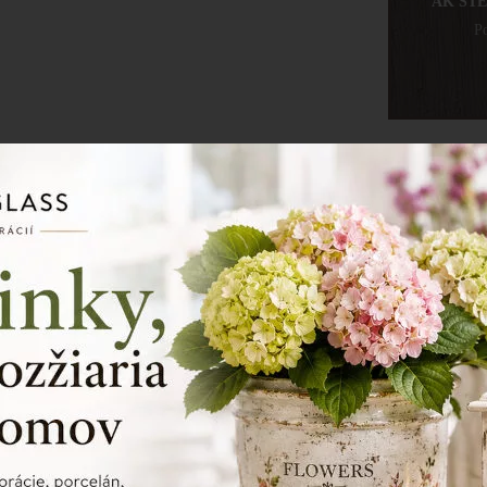
AK ST
Po
Tabur
rozm
mater