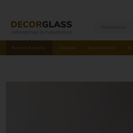
Bytové doplnky
Záhrada
Aranžovanie
Sv