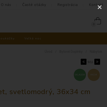
O nás
Časté otázky
Registrácia
Kontakt
0
poukážky
Veľká noc
/
/
Úvod
Bytové Doplnky
Nábytok
9/11
SKLADOM
AKCIA
et, svetlomodrý, 36x34 cm