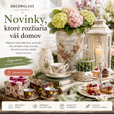
1/11
Zdielajte tento produkt
Naposledy prezerané produkty
Dekoračná klietka, kovová s
Dekoračná klietka, kovová s