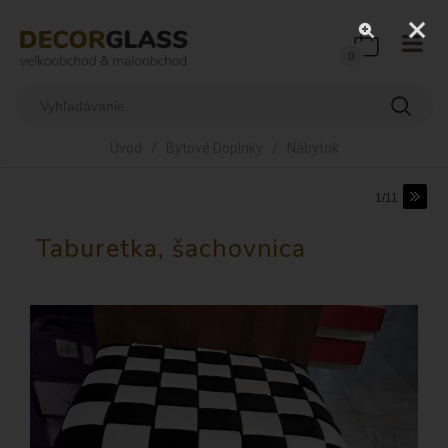
0
/
/
Úvod
Bytové Doplnky
Nábytok
1/11
Taburetka, šachovnica