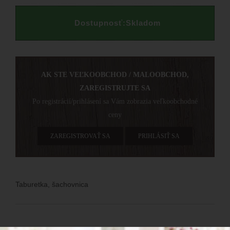
Dostupnosť:
Skladom
AK STE VEĽKOOBCHOD / MALOOBCHOD,
ZAREGISTRUJTE SA
Po registrácií/prihlásení sa Vám zobrazia veľkoobchodné
ceny
ZAREGISTROVAŤ SA
PRIHLÁSIŤ SA
Taburetka, šachovnica